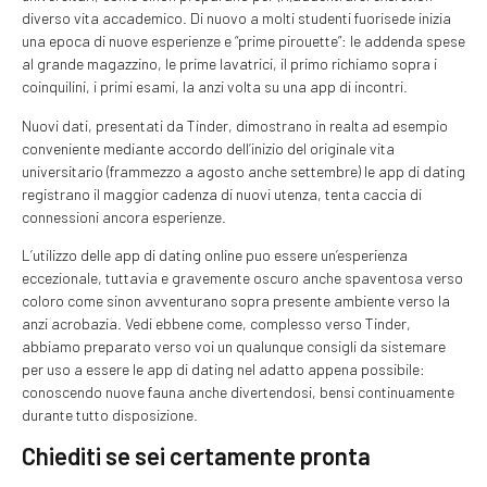
diverso vita accademico. Di nuovo a molti studenti fuorisede inizia
una epoca di nuove esperienze e “prime pirouette”: le addenda spese
al grande magazzino, le prime lavatrici, il primo richiamo sopra i
coinquilini, i primi esami, la anzi volta su una app di incontri.
Nuovi dati, presentati da Tinder, dimostrano in realta ad esempio
conveniente mediante accordo dell’inizio del originale vita
universitario (frammezzo a agosto anche settembre) le app di dating
registrano il maggior cadenza di nuovi utenza, tenta caccia di
connessioni ancora esperienze.
L’utilizzo delle app di dating online puo essere un’esperienza
eccezionale, tuttavia e gravemente oscuro anche spaventosa verso
coloro come sinon avventurano sopra presente ambiente verso la
anzi acrobazia. Vedi ebbene come, complesso verso Tinder,
abbiamo preparato verso voi un qualunque consigli da sistemare
per uso a essere le app di dating nel adatto appena possibile:
conoscendo nuove fauna anche divertendosi, bensi continuamente
durante tutto disposizione.
Chiediti se sei certamente pronta