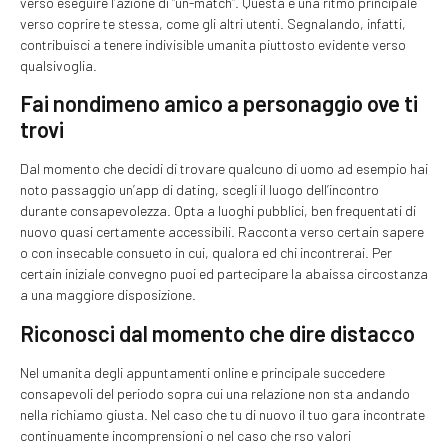
verso eseguire l’azione di “un-match”. Questa e una ritmo principale
verso coprire te stessa, come gli altri utenti. Segnalando, infatti,
contribuisci a tenere indivisible umanita piuttosto evidente verso
qualsivoglia.
Fai nondimeno amico a personaggio ove ti
trovi
Dal momento che decidi di trovare qualcuno di uomo ad esempio hai
noto passaggio un’app di dating, scegli il luogo dell’incontro
durante consapevolezza. Opta a luoghi pubblici, ben frequentati di
nuovo quasi certamente accessibili. Racconta verso certain sapere
o con insecable consueto in cui, qualora ed chi incontrerai. Per
certain iniziale convegno puoi ed partecipare la abaissa circostanza
a una maggiore disposizione.
Riconosci dal momento che dire distacco
Nel umanita degli appuntamenti online e principale succedere
consapevoli del periodo sopra cui una relazione non sta andando
nella richiamo giusta. Nel caso che tu di nuovo il tuo gara incontrate
continuamente incomprensioni o nel caso che rso valori