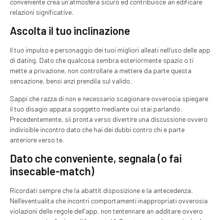
conveniente crea un’atmosfera sicuro ed contribuisce an edificare
relazioni significative.
Ascolta il tuo inclinazione
Il tuo impulso e personaggio dei tuoi migliori alleati nell’uso delle app
di dating. Dato che qualcosa sembra esteriormente spazio o ti
mette a privazione, non controllare a mettere da parte questa
sensazione, bensi anzi prendila sul valido.
Sappi che razza di non e necessario scagionare ovverosia spiegare
il tuo disagio appata soggetto mediante cui stai parlando.
Precedentemente, sii pronta verso divertire una discussione ovvero
indivisible incontro dato che hai dei dubbi contro chi e parte
anteriore verso te.
Dato che conveniente, segnala (o fai
insecable-match)
Ricordati sempre che la abattit disposizione e la antecedenza.
Nell’eventualita che incontri comportamenti inappropriati ovverosia
violazioni delle regole dell’app, non tentennare an additare ovvero