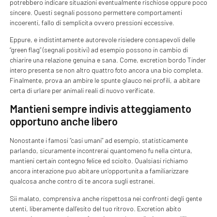
potrebbero indicare situazioni eventualmente rischiose oppure poco
sincere. Questi segnali possono permettere comportamenti
incoerenti, fallo di semplicita ovvero pressioni eccessive.
Eppure, e indistintamente autorevole risiedere consapevoli delle
“green flag” (segnali positivi) ad esempio possono in cambio di
chiarire una relazione genuina e sana. Come, excretion bordo Tinder
intero presenta se non altro quattro foto ancora una bio completa.
Finalmente, prova an ambire le spunte glauco nei profili, a abitare
certa di urlare per animali reali di nuovo verificate.
Mantieni sempre indivis atteggiamento
opportuno anche libero
Nonostante i famosi “casi umani” ad esempio, statisticamente
parlando, sicuramente incontrerai quantomeno fu nella cintura,
mantieni certain contegno felice ed sciolto. Qualsiasi richiamo
ancora interazione puo abitare un’opportunita a familiarizzare
qualcosa anche contro di te ancora sugli estranei.
Sii malato, comprensiva anche rispettosa nei confronti degli gente
utenti, liberamente dall’esito del tuo ritrovo. Excretion abito