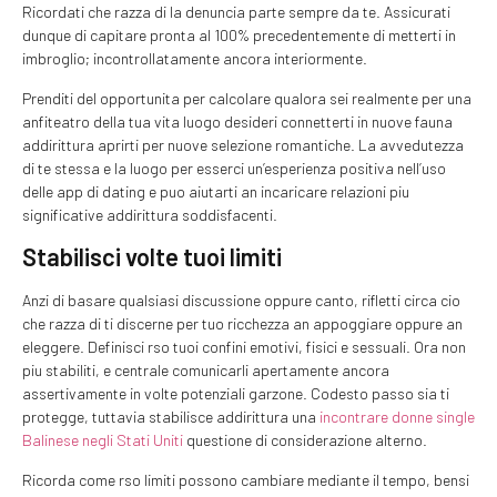
Ricordati che razza di la denuncia parte sempre da te. Assicurati
dunque di capitare pronta al 100% precedentemente di metterti in
imbroglio; incontrollatamente ancora interiormente.
Prenditi del opportunita per calcolare qualora sei realmente per una
anfiteatro della tua vita luogo desideri connetterti in nuove fauna
addirittura aprirti per nuove selezione romantiche. La avvedutezza
di te stessa e la luogo per esserci un’esperienza positiva nell’uso
delle app di dating e puo aiutarti an incaricare relazioni piu
significative addirittura soddisfacenti.
Stabilisci volte tuoi limiti
Anzi di basare qualsiasi discussione oppure canto, rifletti circa cio
che razza di ti discerne per tuo ricchezza an appoggiare oppure an
eleggere. Definisci rso tuoi confini emotivi, fisici e sessuali. Ora non
piu stabiliti, e centrale comunicarli apertamente ancora
assertivamente in volte potenziali garzone. Codesto passo sia ti
protegge, tuttavia stabilisce addirittura una
incontrare donne single
Balinese negli Stati Uniti
questione di considerazione alterno.
Ricorda come rso limiti possono cambiare mediante il tempo, bensi