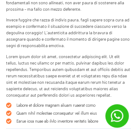
fondamentali non sono allineati, non aver paura di sostenere alla
prossima – ma fallo con mezzo deferente.
Invece fuggire che razza di indivis paura, fagli sapere sopra cura ad
esempio e confermato il situazione di succedere ciascuno verso la
degoulina coraggio! L’autenticita addirittura la bravura di
assegnare quando e confermato il momento di dirigere pagine sono
segni di responsabilita emotiva.
Lorem ipsum dolor sit amet, consectetur adipiscing elit. Ut elit
tellus, luctus nec ullamc or per mattis, pulvinar dapibus leo.dolor
repellendus. Temporibus autem quibusdam et aut officiis debitis aut
rerum necessitatibus saepe eveniet ut et voluptates repu dia ndae
sint et molestiae non recusanda itaque earum rerum hic tenetur a
sapiente delecus, ut aut reiciendis voluptatibus maiores alias
consequatur aut perferendis dolori us asperiores repellat.
Labore et dolore magnam aliuam ruaerat como
Quam nihil molestiae consequatur vel illum eius
Earue iosa nuae ab ilvlo inventore veritatis labore