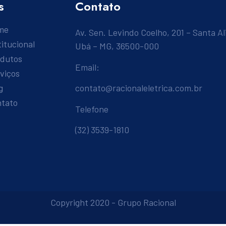
s
Contato
me
Av. Sen. Levindo Coelho, 201 – Santa Al
titucional
Ubá – MG, 36500-000
odutos
Email:
viços
g
contato@racionaleletrica.com.br
ntato
Telefone
(32) 3539-1810
Copyright 2020 - Grupo Racional