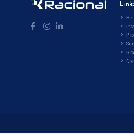
Link
Ho
Ins
Pr
Ser
Blo
Co