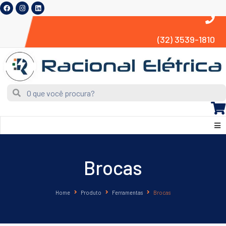
(32) 3539-1810
Brocas
Home
Produto
Ferramentas
Brocas