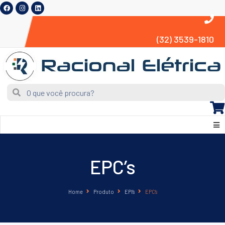
(32) 3539-1810
EPC’s
Home
Produto
EPI’s
EPC’s