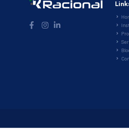
Link
Ho
Ins
Pr
Ser
Blo
Co