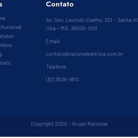
s
Contato
me
Av. Sen. Levindo Coelho, 201 – Santa Al
titucional
Ubá – MG, 36500-000
odutos
Email:
viços
g
contato@racionaleletrica.com.br
ntato
Telefone
(32) 3539-1810
Copyright 2020 - Grupo Racional