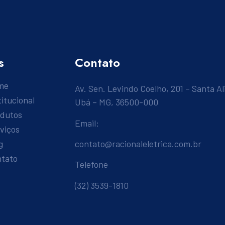
s
Contato
me
Av. Sen. Levindo Coelho, 201 – Santa Al
titucional
Ubá – MG, 36500-000
odutos
Email:
viços
g
contato@racionaleletrica.com.br
ntato
Telefone
(32) 3539-1810