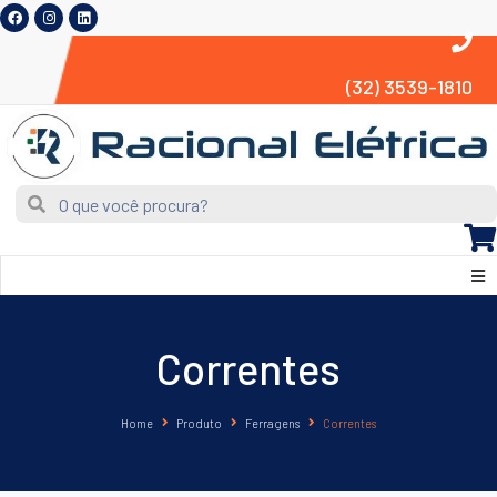
(32) 3539-1810
Correntes
Home
Produto
Ferragens
Correntes