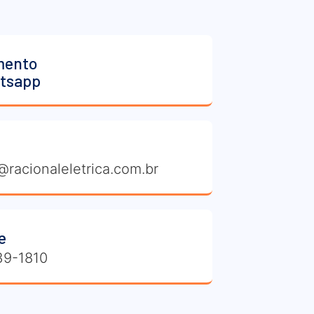
mento
atsapp
@racionaleletrica.com.br
e
39-1810