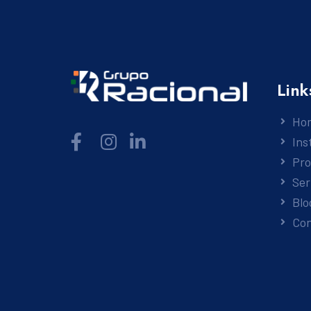
Link
Ho
Ins
Pr
Ser
Blo
Co