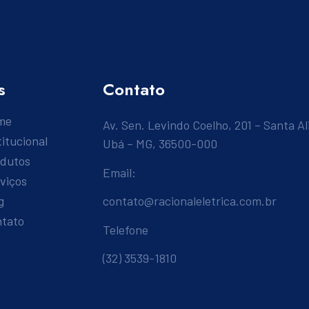
s
Contato
me
Av. Sen. Levindo Coelho, 201 – Santa Al
titucional
Ubá – MG, 36500-000
odutos
Email:
viços
g
contato@racionaleletrica.com.br
ntato
Telefone
(32) 3539-1810