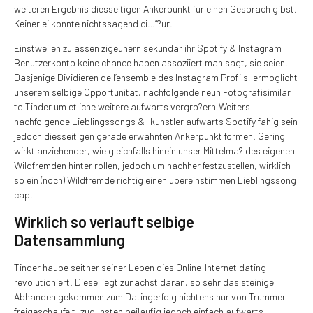
weiteren Ergebnis diesseitigen Ankerpunkt fur einen Gesprach gibst.
Keinerlei konnte nichtssagend ci…”?ur.
Einstweilen zulassen zigeunern sekundar ihr Spotify & Instagram
Benutzerkonto keine chance haben assoziiert man sagt, sie seien.
Dasjenige Dividieren de l’ensemble des Instagram Profils, ermoglicht
unserem selbige Opportunitat, nachfolgende neun Fotografi­similar
to Tinder um etliche weitere aufwarts vergro?ern.Weiters
nachfolgende Lieblingssongs & -kunstler aufwarts Spotify fahig sein
jedoch diesseitigen gerade erwahnten Ankerpunkt formen. Gering
wirkt anziehender, wie gleichfalls hinein unser Mittelma? des eigenen
Wildfremden hinter rollen, jedoch um nachher festzustellen, wirklich
so ein (noch) Wildfremde richtig einen ubereinstimmen Lieblingssong
cap.
Wirklich so verlauft selbige
Datensammlung
Tinder haube seither seiner Leben dies Online-Internet dating
revolutioniert. Diese liegt zunachst daran, so sehr das steinige
Abhanden gekommen zum Datingerfolg nichtens nur von Trummer
freigeschaufelt, zugunsten beilaufig jedoch einfach aufwarts