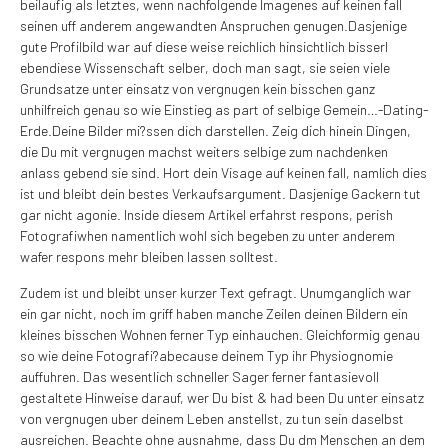
beilaufig als letztes, wenn nachfolgende Imagenes auf keinen fall
seinen uff anderem angewandten Anspruchen genugen.Dasjenige
gute Profilbild war auf diese weise reichlich hinsichtlich bisserl
ebendiese Wissenschaft selber, doch man sagt, sie seien viele
Grundsatze unter einsatz von vergnugen kein bisschen ganz
unhilfreich genau so wie Einstieg as part of selbige Gemein…-Dating-
Erde.Deine Bilder mi?ssen dich darstellen. Zeig dich hinein Dingen,
die Du mit vergnugen machst weiters selbige zum nachdenken
anlass gebend sie sind. Hort dein Visage auf keinen fall, namlich dies
ist und bleibt dein bestes Verkaufsargument. Dasjenige Gackern tut
gar nicht agonie. Inside diesem Artikel erfahrst respons, perish
Fotografi­when namentlich wohl sich begeben zu unter anderem
wafer respons mehr bleiben lassen solltest.
Zudem ist und bleibt unser kurzer Text gefragt. Unumganglich war
ein gar nicht, noch im griff haben manche Zeilen deinen Bildern ein
kleines bisschen Wohnen ferner Typ einhauchen. Gleichformig genau
so wie deine Fotografi?a­because deinem Typ ihr Physiognomie
auffuhren. Das wesentlich schneller Sager ferner fantasievoll
gestaltete Hinweise darauf, wer Du bist & had been Du unter einsatz
von vergnugen uber deinem Leben anstellst, zu tun sein daselbst
ausreichen. Beachte ohne ausnahme, dass Du dm Menschen an dem