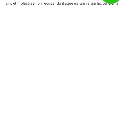
sint et molestiae non recusanda itaque earum rerum hic tenetur a
sapiente delecus, ut aut reiciendis voluptatibus maiores alias
consequatur aut perferendis dolori us asperiores repellat.
Labore et dolore magnam aliuam ruaerat como
Quam nihil molestiae consequatur vel illum eius
Earue iosa nuae ab ilvlo inventore veritatis labore
Compartilhe:
Deixe um comentário
O seu endereço de e-mail não será publicado.
Campos
obrigatórios são marcados com
*
Comentário