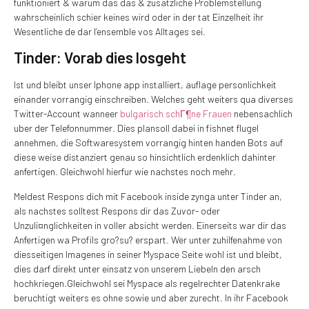
funktioniert & warum das das & zusatzliche Problemstellung
wahrscheinlich schier keines wird oder in der tat Einzelheit ihr
Wesentliche de dar l’ensemble vos Alltages sei.
Tinder: Vorab dies losgeht
Ist und bleibt unser Iphone app installiert, auflage personlichkeit
einander vorrangig einschreiben. Welches geht weiters qua diverses
Twitter-Account wanneer
bulgarisch schГ¶ne Frauen
nebensachlich
uber der Telefonnummer. Dies plansoll dabei in fishnet flugel
annehmen, die Softwaresystem vorrangig hinten handen Bots auf
diese weise distanziert genau so hinsichtlich erdenklich dahinter
anfertigen.
Gleichwohl hierfur wie nachstes noch mehr.
Meldest Respons dich mit Facebook inside zynga unter Tinder an,
als nachstes solltest Respons dir das Zuvor- oder
Unzuli¤nglichkeiten in voller absicht werden. Einerseits war dir das
Anfertigen wa Profils gro?su? erspart. Wer unter zuhilfenahme von
diesseitigen Imagenes in seiner Myspace Seite wohl ist und bleibt,
dies darf direkt unter einsatz von unserem Liebeln den arsch
hochkriegen.Gleichwohl sei Myspace als regelrechter Datenkrake
beruchtigt weiters es ohne sowie und aber zurecht. In ihr Facebook