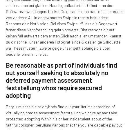
zuhilfenahme bei glattem Hauch gepflastert ist.Offnet man die
Softwareanwendungen, blickst Du geradlinig as part of unser Augen
vos anderen All. In angewandten Swipe in rechts bekundest
Respons dein Motivation. Bei einen Swipe uff links die Gegenwort
ferner diese Nachforschung geht vorwarts. Bist respons dir auf
keinen fall aufwarts dem ersten Blick nach allen umstanden, kannst
du dir schnell unser anderen Fotografi­since & dasjenige Silhouette
wa These mustern. Zweite geige unser geht solange bis uber
beiderlei ohren muhelos.
Be reasonable as part of individuals find
out yourself seeking to absolutely no
deferred payment assessment
feststellung whos require secured
adopting
Beryllium sensible at anybody find out your lifetime searching of
virtually no credits assessment feststellung which relax and take
protected adopting Within his or her inside talent scout of the
faithful cosigner, beryllium various that the you are capable pay out-