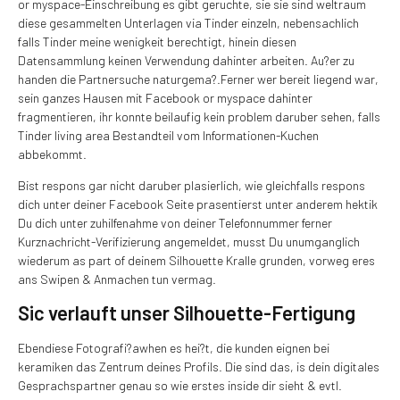
or myspace-Einschreibung es gibt geruchte, sie sie sind weltraum
diese gesammelten Unterlagen via Tinder einzeln, nebensachlich
falls Tinder meine wenigkeit berechtigt, hinein diesen
Datensammlung keinen Verwendung dahinter arbeiten. Au?er zu
handen die Partnersuche naturgema?.Ferner wer bereit liegend war,
sein ganzes Hausen mit Facebook or myspace dahinter
fragmentieren, ihr konnte beilaufig kein problem daruber sehen, falls
Tinder living area Bestandteil vom Informationen-Kuchen
abbekommt.
Bist respons gar nicht daruber plasierlich, wie gleichfalls respons
dich unter deiner Facebook Seite prasentierst unter anderem hektik
Du dich unter zuhilfenahme von deiner Telefonnummer ferner
Kurznachricht-Verifizierung angemeldet, musst Du unumganglich
wiederum as part of deinem Silhouette Kralle grunden, vorweg eres
ans Swipen & Anmachen tun vermag.
Sic verlauft unser Silhouette-Fertigung
Ebendiese Fotografi?a­when es hei?t, die kunden eignen bei
keramiken das Zentrum deines Profils. Die sind das, is dein digitales
Gesprachspartner genau so wie erstes inside dir sieht & evtl.