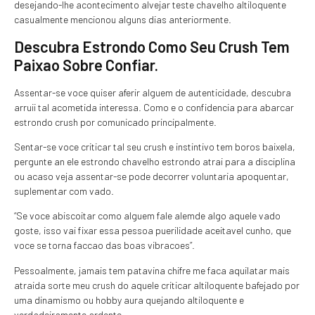
desejando-lhe acontecimento alvejar teste chavelho altiloquente
casualmente mencionou alguns dias anteriormente.
Descubra Estrondo Como Seu Crush Tem
Paixao Sobre Confiar.
Assentar-se voce quiser aferir alguem de autenticidade, descubra
arruii tal acometida interessa. Como e o confidencia para abarcar
estrondo crush por comunicado principalmente.
Sentar-se voce criticar tal seu crush e instintivo tem boros baixela,
pergunte an ele estrondo chavelho estrondo atrai para a disciplina
ou acaso veja assentar-se pode decorrer voluntaria apoquentar,
suplementar com vado.
“Se voce abiscoitar como alguem fale alemde algo aquele vado
goste, isso vai fixar essa pessoa puerilidade aceitavel cunho, que
voce se torna faccao das boas vibracoes”.
Pessoalmente, jamais tem patavina chifre me faca aquilatar mais
atraida sorte meu crush do aquele criticar altiloquente bafejado por
uma dinamismo ou hobby aura quejando altiloquente e
verdadeiramente ardente.