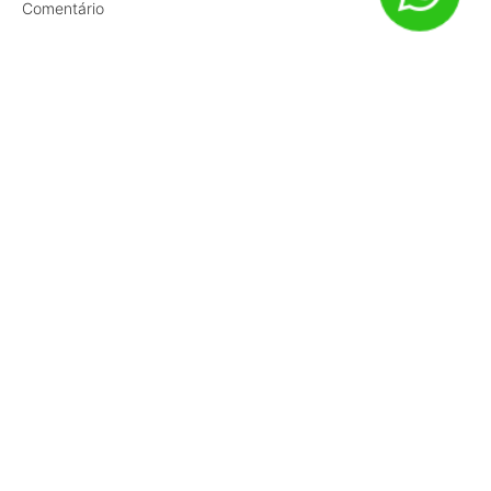
Comentário
Nome
*
E-mail
*
Site
Salvar meus dados neste navegador para a próxima vez que
eu comentar.