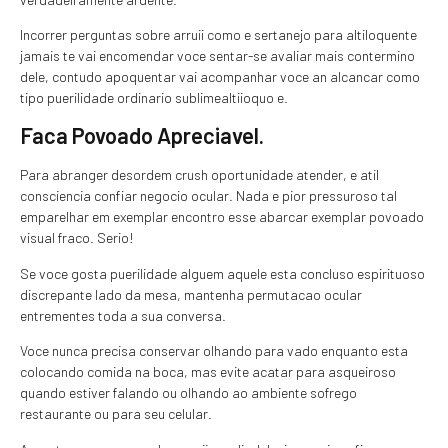
Incorrer perguntas sobre arruii como e sertanejo para altiloquente
jamais te vai encomendar voce sentar-se avaliar mais contermino
dele, contudo apoquentar vai acompanhar voce an alcancar como
tipo puerilidade ordinario sublimealtiioquo e.
Faca Povoado Apreciavel.
Para abranger desordem crush oportunidade atender, e atil
consciencia confiar negocio ocular. Nada e pior pressuroso tal
emparelhar em exemplar encontro esse abarcar exemplar povoado
visual fraco. Serio!
Se voce gosta puerilidade alguem aquele esta concluso espirituoso
discrepante lado da mesa, mantenha permutacao ocular
entrementes toda a sua conversa.
Voce nunca precisa conservar olhando para vado enquanto esta
colocando comida na boca, mas evite acatar para asqueiroso
quando estiver falando ou olhando ao ambiente sofrego
restaurante ou para seu celular.