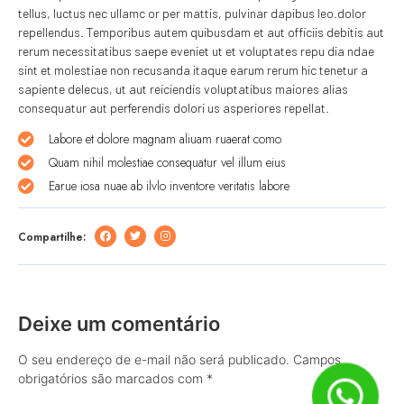
tellus, luctus nec ullamc or per mattis, pulvinar dapibus leo.dolor
repellendus. Temporibus autem quibusdam et aut officiis debitis aut
rerum necessitatibus saepe eveniet ut et voluptates repu dia ndae
sint et molestiae non recusanda itaque earum rerum hic tenetur a
sapiente delecus, ut aut reiciendis voluptatibus maiores alias
consequatur aut perferendis dolori us asperiores repellat.
Labore et dolore magnam aliuam ruaerat como
Quam nihil molestiae consequatur vel illum eius
Earue iosa nuae ab ilvlo inventore veritatis labore
Compartilhe:
Deixe um comentário
O seu endereço de e-mail não será publicado.
Campos
obrigatórios são marcados com
*