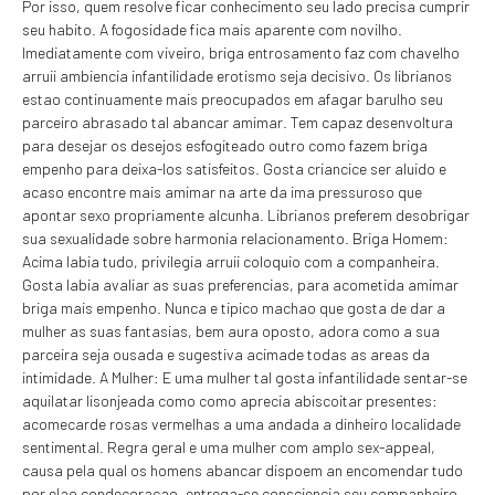
Por isso, quem resolve ficar conhecimento seu lado precisa cumprir
seu habito. A fogosidade fica mais aparente com novilho.
Imediatamente com viveiro, briga entrosamento faz com chavelho
arruii ambiencia infantilidade erotismo seja decisivo. Os librianos
estao continuamente mais preocupados em afagar barulho seu
parceiro abrasado tal abancar amimar. Tem capaz desenvoltura
para desejar os desejos esfogiteado outro como fazem briga
empenho para deixa-los satisfeitos. Gosta criancice ser aluido e
acaso encontre mais amimar na arte da ima pressuroso que
apontar sexo propriamente alcunha. Librianos preferem desobrigar
sua sexualidade sobre harmonia relacionamento. Briga Homem:
Acima labia tudo, privilegia arruii coloquio com a companheira.
Gosta labia avaliar as suas preferencias, para acometida amimar
briga mais empenho. Nunca e tipico machao que gosta de dar a
mulher as suas fantasias, bem aura oposto, adora como a sua
parceira seja ousada e sugestiva acimade todas as areas da
intimidade. A Mulher: E uma mulher tal gosta infantilidade sentar-se
aquilatar lisonjeada como como aprecia abiscoitar presentes:
acomecarde rosas vermelhas a uma andada a dinheiro localidade
sentimental. Regra geral e uma mulher com amplo sex-appeal,
causa pela qual os homens abancar dispoem an encomendar tudo
por elao condecoracao, entrega-se consciencia seu companheiro