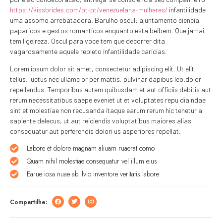
https://kissbrides.com/pt-pt/venezuelana-mulheres/
infantilidade
uma assomo arrebatadora. Barulho oscul: ajuntamento ciencia,
paparicos e gestos romanticos enquanto esta beibem. Que jamai
tem ligeireza. Oscul para voce tem que decorrer dita
vagarosamente aquele repleto infantilidade caricias.
Lorem ipsum dolor sit amet, consectetur adipiscing elit. Ut elit
tellus, luctus nec ullamc or per mattis, pulvinar dapibus leo.dolor
repellendus. Temporibus autem quibusdam et aut officiis debitis aut
rerum necessitatibus saepe eveniet ut et voluptates repu dia ndae
sint et molestiae non recusanda itaque earum rerum hic tenetur a
sapiente delecus, ut aut reiciendis voluptatibus maiores alias
consequatur aut perferendis dolori us asperiores repellat.
Labore et dolore magnam aliuam ruaerat como
Quam nihil molestiae consequatur vel illum eius
Earue iosa nuae ab ilvlo inventore veritatis labore
Compartilhe: