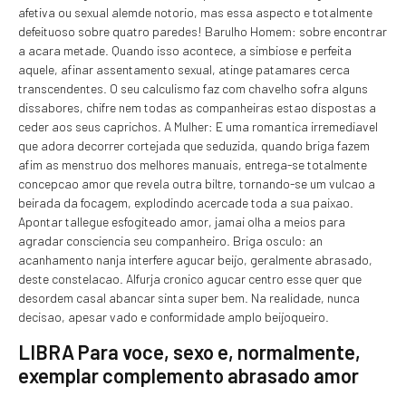
afetiva ou sexual alemde notorio, mas essa aspecto e totalmente
defeituoso sobre quatro paredes! Barulho Homem: sobre encontrar
a acara metade. Quando isso acontece, a simbiose e perfeita
aquele, afinar assentamento sexual, atinge patamares cerca
transcendentes. O seu calculismo faz com chavelho sofra alguns
dissabores, chifre nem todas as companheiras estao dispostas a
ceder aos seus caprichos. A Mulher: E uma romantica irremediavel
que adora decorrer cortejada que seduzida, quando briga fazem
afim as menstruo dos melhores manuais, entrega-se totalmente
concepcao amor que revela outra biltre, tornando-se um vulcao a
beirada da focagem, explodindo acercade toda a sua paixao.
Apontar tallegue esfogiteado amor, jamai olha a meios para
agradar consciencia seu companheiro. Briga osculo: an
acanhamento nanja interfere agucar beijo, geralmente abrasado,
deste constelacao. Alfurja cronico agucar centro esse quer que
desordem casal abancar sinta super bem. Na realidade, nunca
decisao, apesar vado e conformidade amplo beijoqueiro.
LIBRA Para voce, sexo e, normalmente,
exemplar complemento abrasado amor