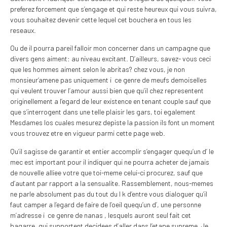
preferez forcement que s’engage et qui reste heureux qui vous suivra,
vous souhaitez devenir cette lequel cet bouchera en tous les
reseaux.
Ou de il pourra pareil falloir mon concerner dans un campagne que
divers gens aiment: au niveau excitant. D’ailleurs, savez- vous ceci
que les hommes aiment selon le abritas? chez vous, je non
monsieur‘amene pas uniquement i ce genre de meufs demoiselles
qui veulent trouver l’amour aussi bien que qu’il chez representent
originellement a l’egard de leur existence en tenant couple sauf que
que s’interrogent dans une telle plaisir les gars, toi egalement
Mesdames los cuales mesurez depiste la passion ils font un moment
vous trouvez etre en vigueur parmi cette page web.
Qu’il sagisse de garantir et entier accomplir s’engager quequ’un d’ le
mec est important pour il indiquer qui ne pourra acheter de jamais
de nouvelle alliee votre que toi-meme celui-ci procurez, sauf que
d’autant par rapport a la sensualite. Rassemblement, nous-memes
ne parle absolument pas du tout du l k d’entre vous dialoguer qu’il
faut camper a l’egard de faire de l’oeil quequ’un d’, une personne
m’adresse i ce genre de nanas , lesquels auront seul fait cet
bagarre, qui supportent decidees d’aller dans l’etape supreme.
Je