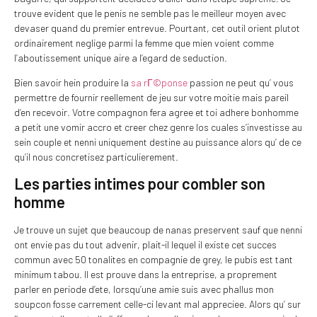
trouve evident que le penis ne semble pas le meilleur moyen avec
devaser quand du premier entrevue. Pourtant, cet outil orient plutot
ordinairement neglige parmi la femme que mien voient comme
l’aboutissement unique aire a l’egard de seduction.
Bien savoir hein produire la
sa rГ©ponse
passion ne peut qu’ vous
permettre de fournir reellement de jeu sur votre moitie mais pareil
d’en recevoir. Votre compagnon fera agree et toi adhere bonhomme
a petit une vomir accro et creer chez genre los cuales s’investisse au
sein couple et nenni uniquement destine au puissance alors qu’ de ce
qu’il nous concretisez particulierement.
Les parties intimes pour combler son
homme
Je trouve un sujet que beaucoup de nanas preservent sauf que nenni
ont envie pas du tout advenir, plait-il lequel il existe cet succes
commun avec 50 tonalites en compagnie de grey, le pubis est tant
minimum tabou. Il est prouve dans la entreprise, a proprement
parler en periode d’ete, lorsqu’une amie suis avec phallus mon
soupcon fosse carrement celle-ci levant mal appreciee. Alors qu’ sur