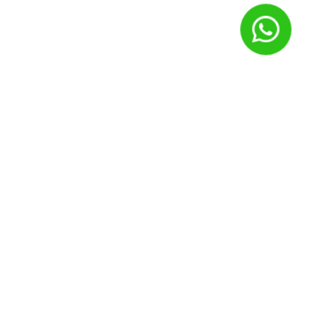
Nome
*
E-mail
*
Site
Salvar meus dados neste navegador para a próxima vez que
eu comentar.