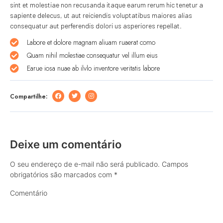
sint et molestiae non recusanda itaque earum rerum hic tenetur a
sapiente delecus, ut aut reiciendis voluptatibus maiores alias
consequatur aut perferendis dolori us asperiores repellat.
Labore et dolore magnam aliuam ruaerat como
Quam nihil molestiae consequatur vel illum eius
Earue iosa nuae ab ilvlo inventore veritatis labore
Compartilhe:
Deixe um comentário
O seu endereço de e-mail não será publicado.
Campos
obrigatórios são marcados com
*
Comentário