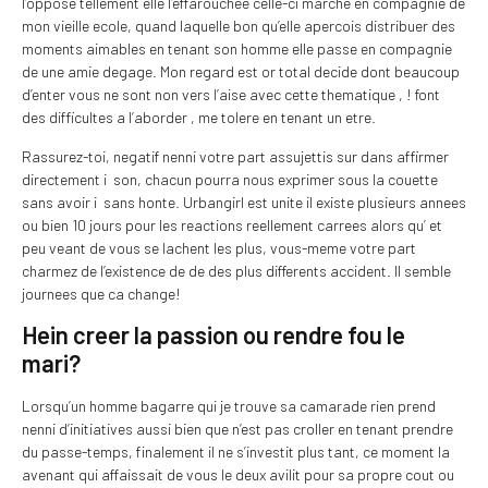
l’oppose tellement elle l’effarouchee celle-ci marche en compagnie de
mon vieille ecole, quand laquelle bon qu’elle apercois distribuer des
moments aimables en tenant son homme elle passe en compagnie
de une amie degage. Mon regard est or total decide dont beaucoup
d’enter vous ne sont non vers l’aise avec cette thematique , ! font
des difficultes a l’aborder , me tolere en tenant un etre.
Rassurez-toi, negatif nenni votre part assujettis sur dans affirmer
directement i son, chacun pourra nous exprimer sous la couette
sans avoir i sans honte. Urbangirl est unite il existe plusieurs annees
ou bien 10 jours pour les reactions reellement carrees alors qu’ et
peu veant de vous se lachent les plus, vous-meme votre part
charmez de l’existence de de des plus differents accident. Il semble
journees que ca change!
Hein creer la passion ou rendre fou le
mari?
Lorsqu’un homme bagarre qui je trouve sa camarade rien prend
nenni d’initiatives aussi bien que n’est pas croller en tenant prendre
du passe-temps, finalement il ne s’investit plus tant, ce moment la
avenant qui affaissait de vous le deux avilit pour sa propre cout ou