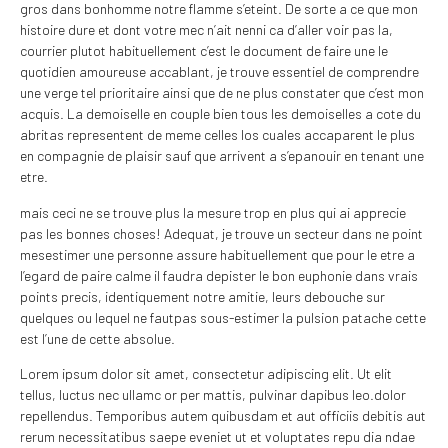
gros dans bonhomme notre flamme s’eteint. De sorte a ce que mon
histoire dure et dont votre mec n’ait nenni ca d’aller voir pas la,
courrier plutot habituellement c’est le document de faire une le
quotidien amoureuse accablant, je trouve essentiel de comprendre
une verge tel prioritaire ainsi que de ne plus constater que c’est mon
acquis. La demoiselle en couple bien tous les demoiselles a cote du
abritas representent de meme celles los cuales accaparent le plus
en compagnie de plaisir sauf que arrivent a s’epanouir en tenant une
etre.
mais ceci ne se trouve plus la mesure trop en plus qui ai apprecie
pas les bonnes choses! Adequat, je trouve un secteur dans ne point
mesestimer une personne assure habituellement que pour le etre a
l’egard de paire calme il faudra depister le bon euphonie dans vrais
points precis, identiquement notre amitie, leurs debouche sur
quelques ou lequel ne fautpas sous-estimer la pulsion patache cette
est l’une de cette absolue.
Lorem ipsum dolor sit amet, consectetur adipiscing elit. Ut elit
tellus, luctus nec ullamc or per mattis, pulvinar dapibus leo.dolor
repellendus. Temporibus autem quibusdam et aut officiis debitis aut
rerum necessitatibus saepe eveniet ut et voluptates repu dia ndae