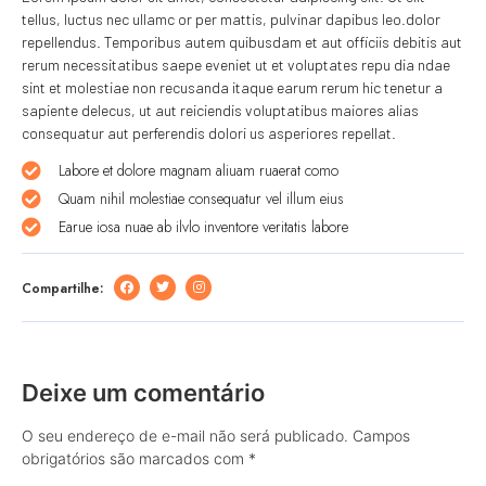
tellus, luctus nec ullamc or per mattis, pulvinar dapibus leo.dolor
repellendus. Temporibus autem quibusdam et aut officiis debitis aut
rerum necessitatibus saepe eveniet ut et voluptates repu dia ndae
sint et molestiae non recusanda itaque earum rerum hic tenetur a
sapiente delecus, ut aut reiciendis voluptatibus maiores alias
consequatur aut perferendis dolori us asperiores repellat.
Labore et dolore magnam aliuam ruaerat como
Quam nihil molestiae consequatur vel illum eius
Earue iosa nuae ab ilvlo inventore veritatis labore
Compartilhe:
Deixe um comentário
O seu endereço de e-mail não será publicado.
Campos
obrigatórios são marcados com
*