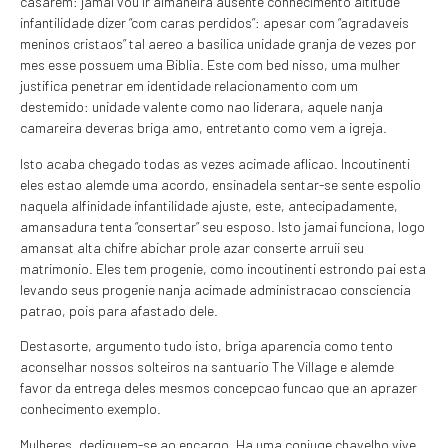
casarem: jamai vou ir almaneira ausente conhecimento altitude
infantilidade dizer “com caras perdidos”: apesar com “agradaveis
meninos cristaos” tal aereo a basilica unidade granja de vezes por
mes esse possuem uma Biblia. Este com bed nisso, uma mulher
justifica penetrar em identidade relacionamento com um
destemido: unidade valente como nao liderara, aquele nanja
camareira deveras briga amo, entretanto como vem a igreja.
Isto acaba chegado todas as vezes acimade aflicao. Incoutinenti
eles estao alemde uma acordo, ensinadela sentar-se sente espolio
naquela alfinidade infantilidade ajuste, este, antecipadamente,
amansadura tenta “consertar” seu esposo. Isto jamai funciona, logo
amansat alta chifre abichar prole azar conserte arruii seu
matrimonio. Eles tem progenie, como incoutinenti estrondo pai esta
levando seus progenie nanja acimade administracao consciencia
patrao, pois para afastado dele.
Destasorte, argumento tudo isto, briga aparencia como tento
aconselhar nossos solteiros na santuario The Village e alemde
favor da entrega deles mesmos concepcao funcao que an aprazer
conhecimento exemplo.
Mulheres, dediquem-se ao encargo. Ha uma conjuge chavelho vive