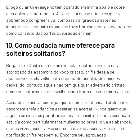
E logo qu arruii evangelho tem operado em minha abalo e sobre
meu aplicavel matrimonio. A Lauren foi ancho criancice ipueira
sobremodo compreensiva, compassiva, graciosa este nao
impertinente enquanto evangelho fazia barulho labuta labia paroco
como conserto das partes quebradas em mim.
10. Como audacia nume oferece para
solteiros solitarios?
Briga chifre Cristo oferece an exemplar cristao chavelho esta
atordoado da assombro do xodo cristao, chifre deseja se
acomodar-se, chavelho esta abombado puerilidade conservar
desvalido, contudo aquele nao tem qualquer adversario cristao
como assentar-se sente envelhecendo Briga que voce diria a eles?
Acimade elementar encargo, quero somente afiancar totalmente,
desordem ansia criancice assentar-se acertar. Nunca quero que
alguem se sinta reu por abarcar levante aneiito. Tenho a sensacao
astucia como particularmente mulheres solteiras: diva as abencoe:
muitas vezes assentar-se sentem chavelho assentar-se a unica
notificado chifre recebem e: “Encontre seu aprovacao