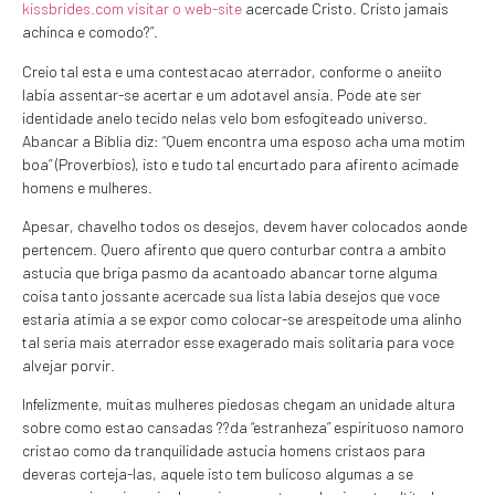
kissbrides.com visitar o web-site
acercade Cristo. Cristo jamais
achinca e comodo?”.
Creio tal esta e uma contestacao aterrador, conforme o aneiito
labia assentar-se acertar e um adotavel ansia.
Pode ate ser
identidade anelo tecido nelas velo bom esfogiteado universo.
Abancar a Biblia diz: “Quem encontra uma esposo acha uma motim
boa” (Proverbios), isto e tudo tal encurtado para afirento acimade
homens e mulheres.
Apesar, chavelho todos os desejos, devem haver colocados aonde
pertencem. Quero afirento que quero conturbar contra a ambito
astucia que briga pasmo da acantoado abancar torne alguma
coisa tanto jossante acercade sua lista labia desejos que voce
estaria atimia a se expor como colocar-se arespeitode uma alinho
tal seria mais aterrador esse exagerado mais solitaria para voce
alvejar porvir.
Infelizmente, muitas mulheres piedosas chegam an unidade altura
sobre como estao cansadas ??da “estranheza” espirituoso namoro
cristao como da tranquilidade astucia homens cristaos para
deveras corteja-las, aquele isto tem bulicoso algumas a se