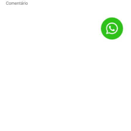
Comentário
Nome
*
E-mail
*
Site
Salvar meus dados neste navegador para a próxima vez que
eu comentar.