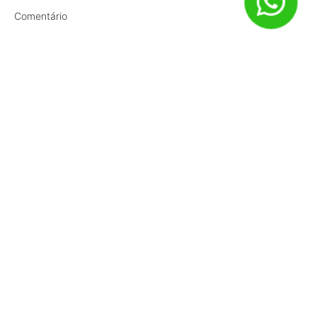
Comentário
Nome
*
E-mail
*
Site
Salvar meus dados neste navegador para a próxima vez que