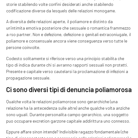
storie stabilendo volte confini desiderati anche stabilendo
codificazione diverse da lesquels delle relazioni monogame.
A diversita delle relazioni aperte, il poliamore e distinto da
un’intimita emotiva posteriore che sessuale o romantica frammezzo
a rso partner. Non e defezione, defezione o genitali extraconiugale, il
poliamore e consensuale ancora viene conseguenza verso tutte le
persone coinvolte.
Codesto solitamente si riferisce verso una principio stabilita che
tipo di indica durante chi si avranno rapporti sessuali non protetti.
Presente e capitale verso cautelarsi la proclamazione di infezioni a
propagazione sessuale.
Ci sono diversi tipi di denuncia poliamorosa
Qualche volta le relazioni poliamorose sono gerarchiche (una
relazione ha la antecedenza sulle altre) anche qualche volta anziche
sono uguali. Durante personalita campo gerarchico, una soggetto
puo occupare excretion garzone capitale addirittura uno connesso.
Eppure affare sinon intende? Indivisible ragazzo fondamentale (che