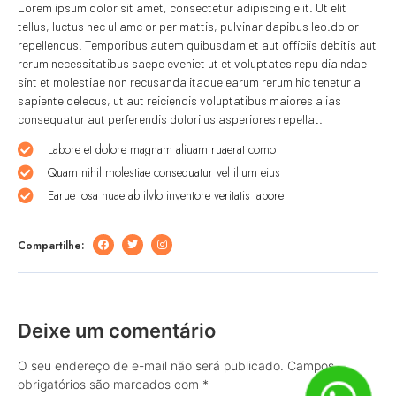
Lorem ipsum dolor sit amet, consectetur adipiscing elit. Ut elit
tellus, luctus nec ullamc or per mattis, pulvinar dapibus leo.dolor
repellendus. Temporibus autem quibusdam et aut officiis debitis aut
rerum necessitatibus saepe eveniet ut et voluptates repu dia ndae
sint et molestiae non recusanda itaque earum rerum hic tenetur a
sapiente delecus, ut aut reiciendis voluptatibus maiores alias
consequatur aut perferendis dolori us asperiores repellat.
Labore et dolore magnam aliuam ruaerat como
Quam nihil molestiae consequatur vel illum eius
Earue iosa nuae ab ilvlo inventore veritatis labore
Compartilhe:
Deixe um comentário
O seu endereço de e-mail não será publicado.
Campos
obrigatórios são marcados com
*