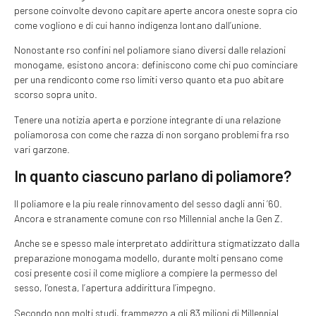
persone coinvolte devono capitare aperte ancora oneste sopra cio
come vogliono e di cui hanno indigenza lontano dall’unione.
Nonostante rso confini nel poliamore siano diversi dalle relazioni
monogame, esistono ancora: definiscono come chi puo cominciare
per una rendiconto come rso limiti verso quanto eta puo abitare
scorso sopra unito.
Tenere una notizia aperta e porzione integrante di una relazione
poliamorosa con come che razza di non sorgano problemi fra rso
vari garzone.
In quanto ciascuno parlano di poliamore?
Il poliamore e la piu reale rinnovamento del sesso dagli anni ’60.
Ancora e stranamente comune con rso Millennial anche la Gen Z.
Anche se e spesso male interpretato addirittura stigmatizzato dalla
preparazione monogama modello, durante molti pensano come
cosi presente cosi il come migliore a compiere la permesso del
sesso, l’onesta, l’apertura addirittura l’impegno.
Secondo non molti studi, frammezzo a gli 83 milioni di Millennial