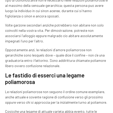
tipo di ciononostante non e necessario nelle relazioni poliamorose) e
al massimo della sensuale gerarchica; questa persona puo avere
luogo la individuo in cui sinon aceree, durante cui si hanno
figliolanza o sinon e ancora sposati.
Volte garzone secondari anziche potrebbero non abitare non solo
coinvolti nella vostra vita. Per dimostrazione, potreste non
associarsi l’alloggio eppure malgrado cio abitare assolutamente
impegnati l’uno per l’altro.
Oppostamente anzi, le relazioni d’amore poliamorose non
gerarchiche sono lesquels dove – quale dice il confine – non c’e una
graduatoria entro i fattorino. Sono addirittura chiamate poliamore
libero ovvero confusione relazionale.
Le fastidio di esserci una legame
poliamorosa
Le relazioni poliamorose non seguono il ordine comune esemplare,
anche attuale e sovente ragione di confusione verso gli prossimo
oppure verso chi si approccia per la inizialmente turno al poliamore.
Cosicche una legame di attuale varieta abbia evento, tutte le