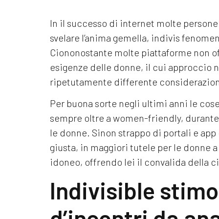
In il successo di internet molte person
svelare l’anima gemella, indivis fenomeno
Ciononostante molte piattaforme non of
esigenze delle donne, il cui approccio 
ripetutamente differente considerazion
Per buona sorte negli ultimi anni le co
sempre oltre a women-friendly, durante 
le donne. Sinon strappo di portali e app
giusta, in maggiori tutele per le donne
idoneo, offrendo lei il convalida della c
Indivisible stim
d’incontri da an