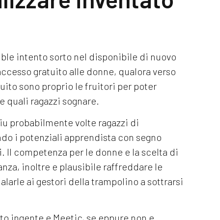
ble intento sorto nel disponibile di nuovo
accesso gratuito alle donne, qualora verso
guito sono proprio le fruitori per poter
e quali ragazzi sognare.
 piu probabilmente volte ragazzi di
do i potenziali apprendista con segno
i. Il competenza per le donne e la scelta di
za, inoltre e plausibile raffreddare le
larle ai gestori della trampolino a sottrarsi
nto ingente e Meetic, se eppure non e