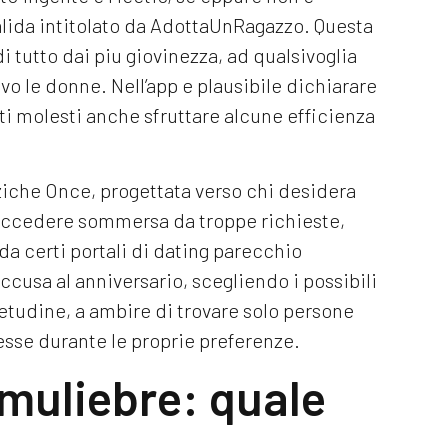
alida intitolato da AdottaUnRagazzo. Questa
 tutto dai piu giovinezza, ad qualsivoglia
vo le donne. Nell’app e plausibile dichiarare
enti molesti anche sfruttare alcune efficienza
nziche Once, progettata verso chi desidera
succedere sommersa da troppe richieste,
a certi portali di dating parecchio
accusa al anniversario, scegliendo i possibili
etudine, a ambire di trovare solo persone
esse durante le proprie preferenze.
l muliebre: quale