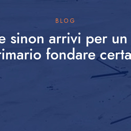
BLOG
 sinon arrivi per u
rimario fondare cert