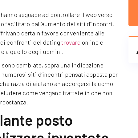
e hanno seguace ad controllare il web verso
 facilitato dall’aumento dei siti d’incontri.
frivano certain favore conveniente alle
nei confronti del dating
trovare
online e
e a quello degli uomini.
se sono cambiate, sopra una indicazione
numerosi siti d’incontri pensati apposta per
 che razza di aiutano an accorgersi la uomo
 a eludere come vengano trattate in che non
ircostanza.
olante posto
alizzare inventato