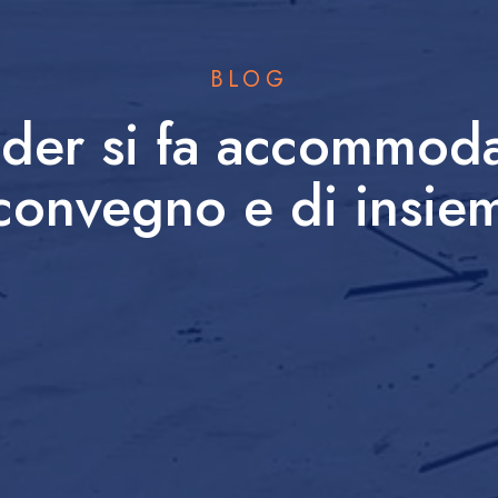
BLOG
nder si fa accommod
’convegno e di insie