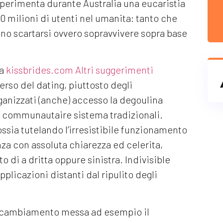
 sperimenta durante Australia una eucaristia
0 milioni di utenti nel umanita: tanto che
nno scartarsi ovvero sopravvivere sopra base
la
kissbrides.com Altri suggerimenti
erso del dating, piuttosto degli
anizzati (anche) accesso la degoulina
i communautaire sistema tradizionali.
sia tutelando l’irresistibile funzionamento
za con assoluta chiarezza ed celerita,
o di a dritta oppure sinistra. Indivisible
pplicazioni distanti dal ripulito degli
a cambiamento messa ad esempio il