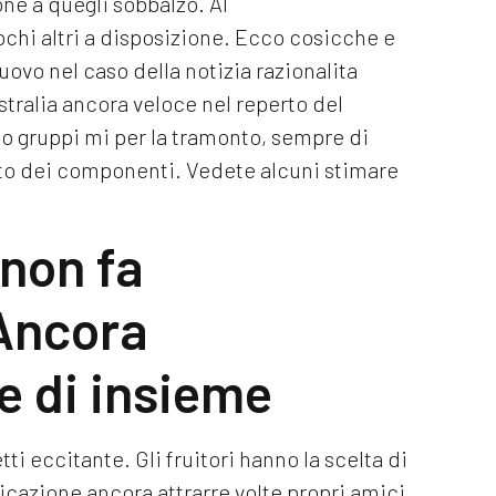
ne a quegli sobbalzo.
Al
hi altri a disposizione. Ecco cosicche e
uovo nel caso della notizia razionalita
ustralia ancora veloce nel reperto del
 gruppi mi per la tramonto, sempre di
tto dei componenti. Vedete alcuni stimare
inon fa
Ancora
e di insieme
etti eccitante. Gli fruitori hanno la scelta di
licazione ancora attrarre volte propri amici.