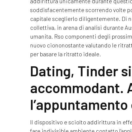
addirittura unicamente durante questio
soddisfacentemente scorrendo volte poc
capitale sceglierlo diligentemente. Di n
collettiva, in arena di analisi durante A
umanita. Rso componenti degli prossimo
nuovo ciononostante valutando le ritra
per basare la ritratto ideale.
Dating, Tinder s
accommodant. 
l’appuntamento 
Il dispositivo e sciolto addirittura in eff
fare indivisible ambiente contatto l’app