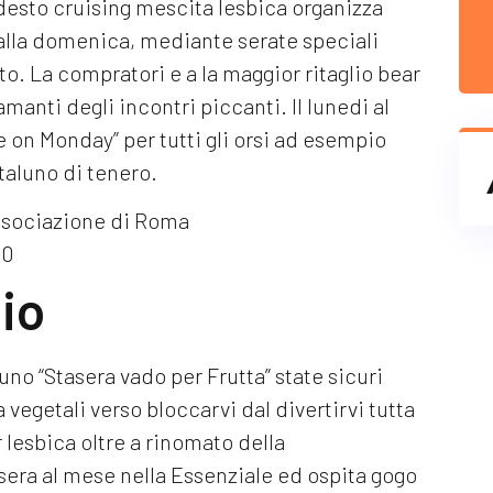
desto cruising mescita lesbica organizza
alla domenica, mediante serate speciali
o. La compratori e a la maggior ritaglio bear
manti degli incontri piccanti. Il lunedi al
e on Monday” per tutti gli orsi ad esempio
taluno di tenero.
ssociazione di Roma
40
io
no “Stasera vado per Frutta” state sicuri
vegetali verso bloccarvi dal divertirvi tutta
r lesbica oltre a rinomato della
era al mese nella Essenziale ed ospita gogo