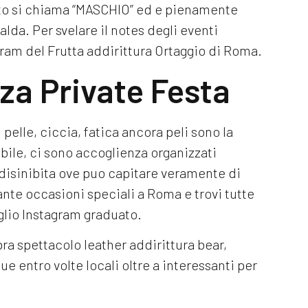
o si chiama “MASCHIO” ed e pienamente
lda. Per svelare il notes degli eventi
gram del Frutta addirittura Ortaggio di Roma.
za Private Festa
elle, ciccia, fatica ancora peli sono la
obile, ci sono accoglienza organizzati
 disinibita ove puo capitare veramente di
te occasioni speciali a Roma e trovi tutte
oglio Instagram graduato.
opra spettacolo leather addirittura bear,
entro volte locali oltre a interessanti per