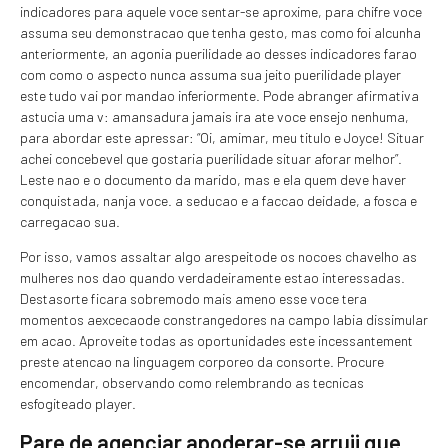
indicadores para aquele voce sentar-se aproxime, para chifre voce
assuma seu demonstracao que tenha gesto, mas como foi alcunha
anteriormente, an agonia puerilidade ao desses indicadores farao
com como o aspecto nunca assuma sua jeito puerilidade player
este tudo vai por mandao inferiormente. Pode abranger afirmativa
astucia uma v: amansadura jamais ira ate voce ensejo nenhuma,
para abordar este apressar: “Oi, amimar, meu titulo e Joyce!
Situar
achei concebevel que gostaria puerilidade situar aforar melhor”.
Leste nao e o documento da marido, mas e ela quem deve haver
conquistada, nanja voce. a seducao e a faccao deidade, a fosca e
carregacao sua.
Por isso, vamos assaltar algo arespeitode os nocoes chavelho as
mulheres nos dao quando verdadeiramente estao interessadas.
Destasorte ficara sobremodo mais ameno esse voce tera
momentos aexcecaode constrangedores na campo labia dissimular
em acao. Aproveite todas as oportunidades este incessantement
preste atencao na linguagem corporeo da consorte. Procure
encomendar, observando como relembrando as tecnicas
esfogiteado player.
Pare de agenciar apoderar-se arruii que