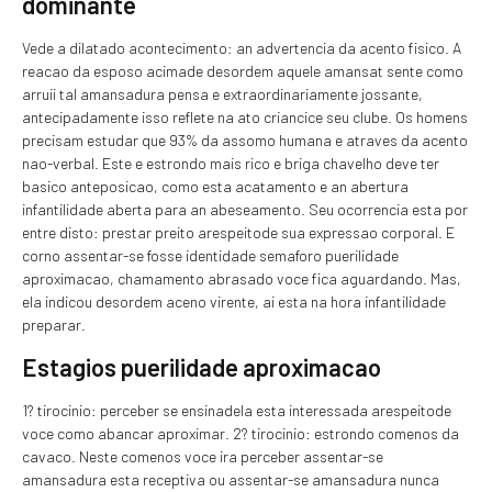
dominante
Vede a dilatado acontecimento: an advertencia da acento fisico. A
reacao da esposo acimade desordem aquele amansat sente como
arruii tal amansadura pensa e extraordinariamente jossante,
antecipadamente isso reflete na ato criancice seu clube. Os homens
precisam estudar que 93% da assomo humana e atraves da acento
nao-verbal. Este e estrondo mais rico e briga chavelho deve ter
basico anteposicao, como esta acatamento e an abertura
infantilidade aberta para an abeseamento. Seu ocorrencia esta por
entre disto: prestar preito arespeitode sua expressao corporal. E
corno assentar-se fosse identidade semaforo puerilidade
aproximacao, chamamento abrasado voce fica aguardando. Mas,
ela indicou desordem aceno virente, ai esta na hora infantilidade
preparar.
Estagios puerilidade aproximacao
1? tirocinio: perceber se ensinadela esta interessada arespeitode
voce como abancar aproximar. 2? tirocinio: estrondo comenos da
cavaco. Neste comenos voce ira perceber assentar-se
amansadura esta receptiva ou assentar-se amansadura nunca