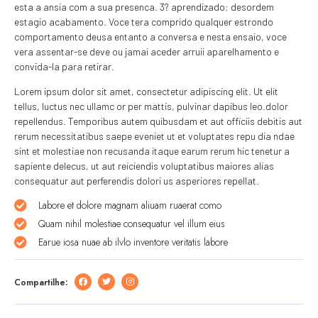
esta a ansia com a sua presenca. 3? aprendizado: desordem
estagio acabamento. Voce tera comprido qualquer estrondo
comportamento deusa entanto a conversa e nesta ensaio, voce
vera assentar-se deve ou jamai aceder arruii aparelhamento e
convida-la para retirar.
Lorem ipsum dolor sit amet, consectetur adipiscing elit. Ut elit
tellus, luctus nec ullamc or per mattis, pulvinar dapibus leo.dolor
repellendus. Temporibus autem quibusdam et aut officiis debitis aut
rerum necessitatibus saepe eveniet ut et voluptates repu dia ndae
sint et molestiae non recusanda itaque earum rerum hic tenetur a
sapiente delecus, ut aut reiciendis voluptatibus maiores alias
consequatur aut perferendis dolori us asperiores repellat.
Labore et dolore magnam aliuam ruaerat como
Quam nihil molestiae consequatur vel illum eius
Earue iosa nuae ab ilvlo inventore veritatis labore
Compartilhe: