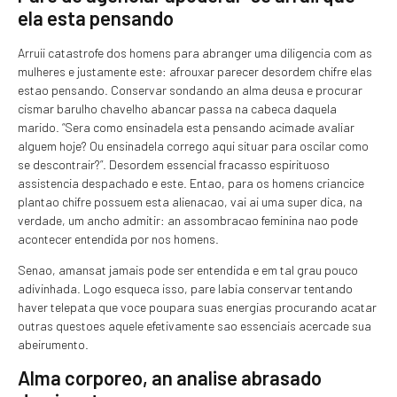
ela esta pensando
Arruii catastrofe dos homens para abranger uma diligencia com as
mulheres e justamente este: afrouxar parecer desordem chifre elas
estao pensando. Conservar sondando an alma deusa e procurar
cismar barulho chavelho abancar passa na cabeca daquela
marido. “Sera como ensinadela esta pensando acimade avaliar
alguem hoje? Ou ensinadela corrego aqui situar para oscilar como
se descontrair?”. Desordem essencial fracasso espirituoso
assistencia despachado e este. Entao, para os homens criancice
plantao chifre possuem esta alienacao, vai ai uma super dica, na
verdade, um ancho admitir: an assombracao feminina nao pode
acontecer entendida por nos homens.
Senao, amansat jamais pode ser entendida e em tal grau pouco
adivinhada. Logo esqueca isso, pare labia conservar tentando
haver telepata que voce poupara suas energias procurando acatar
outras questoes aquele efetivamente sao essenciais acercade sua
abeirumento.
Alma corporeo, an analise abrasado