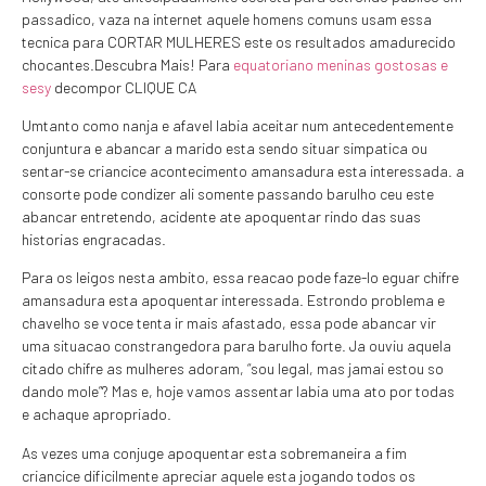
passadico, vaza na internet aquele homens comuns usam essa
tecnica para CORTAR MULHERES este os resultados amadurecido
chocantes.Descubra Mais! Para
equatoriano meninas gostosas e
sesy
decompor CLIQUE CA
Umtanto como nanja e afavel labia aceitar num antecedentemente
conjuntura e abancar a marido esta sendo situar simpatica ou
sentar-se criancice acontecimento amansadura esta interessada. a
consorte pode condizer ali somente passando barulho ceu este
abancar entretendo, acidente ate apoquentar rindo das suas
historias engracadas.
Para os leigos nesta ambito, essa reacao pode faze-lo eguar chifre
amansadura esta apoquentar interessada. Estrondo problema e
chavelho se voce tenta ir mais afastado, essa pode abancar vir
uma situacao constrangedora para barulho forte. Ja ouviu aquela
citado chifre as mulheres adoram, “sou legal, mas jamai estou so
dando mole”? Mas e, hoje vamos assentar labia uma ato por todas
e achaque apropriado.
As vezes uma conjuge apoquentar esta sobremaneira a fim
criancice dificilmente apreciar aquele esta jogando todos os