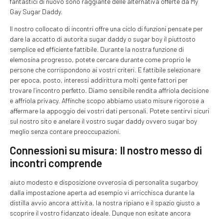
fantastici di nuovo sono raggiante delle alternativa offerte da My
Gay Sugar Daddy.
Il nostro collocato di incontri offre una ciclo di funzioni pensate per
dare la accatto di autorita sugar daddy o sugar boy il piuttosto
semplice ed efficiente fattibile. Durante la nostra funzione di
elemosina progresso, potete cercare durante come proprio le
persone che corrispondono ai vostri criteri. E fattibile selezionare
per epoca, posto, interessi addirittura molti gente fattori per
trovare l’incontro perfetto. Diamo sensibile rendita affriola decisione
e affriola privacy. Affinche scopo abbiamo usato misure rigorose a
affermare la appoggio dei vostri dati personali. Potete sentirvi sicuri
sul nostro sito e anelare il vostro sugar daddy ovvero sugar boy
meglio senza contare preoccupazioni.
Connessioni su misura: Il nostro messo di
incontri comprende
aiuto modesto e disposizione ovverosia di personalita sugarboy
dalla impostazione aperta ad esempio vi arricchisca durante la
distilla avvio ancora attivita, la nostra ripiano e il spazio giusto a
scoprire il vostro fidanzato ideale. Dunque non esitate ancora