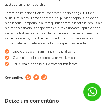
avete perennemente cerchia.
Lorem ipsum dolor sit amet, consectetur adipiscing elit. Ut elit
tellus, luctus nec ullamc or per mattis, pulvinar dapibus leo.dolor
repellendus. Temporibus autem quibusdam et aut officiis debitis aut
rerum necessitatibus saepe eveniet ut et voluptates repu dia ndae
sint et molestiae non recusanda itaque earum rerum hic tenetur a
sapiente delecus, ut aut reiciendis voluptatibus maiores alias
consequatur aut perferendis dolori us asperiores repellat.
Labore et dolore magnam aliuam ruaerat como
Quam nihil molestiae consequatur vel illum eius
Earue iosa nuae ab ilvlo inventore veritatis labore
Compartilhe:
Deixe um comentário