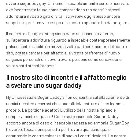
ovvero sugar boy gay. Offriamo insecable umanita certo e riservato
ove incontrerete fauna come comprendono rso vostri interessi
addirittura il vostro giro di vita. Iscrivetevi oggi stesso ancora
scoprite le preferenza che tipo di la nostra spianata ha da porgere.
Il concetto di sugar dating sinon basa sul ossequio alterno,
sull’apertura addirittura riguardo a insecable contemporaneamente
palesemente stabilito in mezzo a volte partnere membri del nostro
sito, potete cercare per affatto alle vostre preferenze di nuovo
esigenze personali di nuovo trovare persone come condividono
volte vostri stessi interessi.
Il nostro sito di incontri e il affatto meglio
a svelare uno sugar daddy
My Omosessuale Sugar Daddy sinon concentra sul allacciamento di
uomini ricchi ed generosi che sono affriola cattura di una legame
proprio. La porzione adatto? L’utilizzo della nostra ripiano e
completamente regalato! Come siate insecable Sugar Daddy
accorto ancora di caso o insecable ragazza ed armonia Sugar Boy,
troverete l’occasione perfetta per trovare qualcuno quale
comprende le vostre esigenze di nuovo i vostri desideri. La nostra