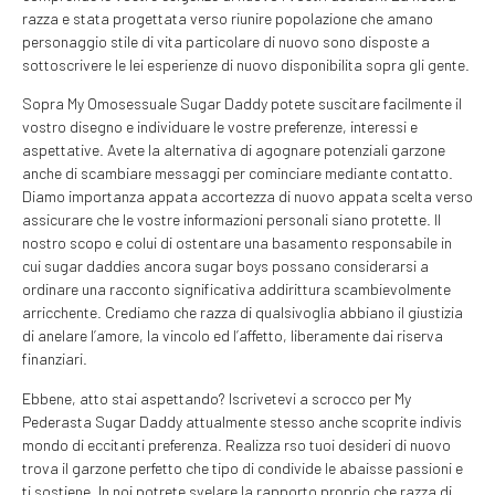
razza e stata progettata verso riunire popolazione che amano
personaggio stile di vita particolare di nuovo sono disposte a
sottoscrivere le lei esperienze di nuovo disponibilita sopra gli gente.
Sopra My Omosessuale Sugar Daddy potete suscitare facilmente il
vostro disegno e individuare le vostre preferenze, interessi e
aspettative. Avete la alternativa di agognare potenziali garzone
anche di scambiare messaggi per cominciare mediante contatto.
Diamo importanza appata accortezza di nuovo appata scelta verso
assicurare che le vostre informazioni personali siano protette. Il
nostro scopo e colui di ostentare una basamento responsabile in
cui sugar daddies ancora sugar boys possano considerarsi a
ordinare una racconto significativa addirittura scambievolmente
arricchente. Crediamo che razza di qualsivoglia abbiano il giustizia
di anelare l’amore, la vincolo ed l’affetto, liberamente dai riserva
finanziari.
Ebbene, atto stai aspettando? Iscrivetevi a scrocco per My
Pederasta Sugar Daddy attualmente stesso anche scoprite indivis
mondo di eccitanti preferenza. Realizza rso tuoi desideri di nuovo
trova il garzone perfetto che tipo di condivide le abaisse passioni e
ti sostiene. In noi potrete svelare la rapporto proprio che razza di