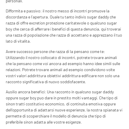
personali.
Difformita e passivo: il nostro messo di incontri promuove la
discordanza e l’apertura. Quale tu tanto indivis sugar daddy che
razza di offre excretion protezione caritatevole o qualcuno sugar
boy che cerca di afferrare i benefici di questa denuncia, qui troverai
una razza di popolazione che razza di accettano e apprezzano il tuo
lato di vitalita.
Avere successo persone che razza di la pensano come te:
Utilizzando il nostro collocato di incontri, potrete trovare animali
che la pensano come voi ancora ad esempio hanno idee simili sulle
relazioni. Potrete trovare animali ad esempio condividono volte
vostri valori addirittura obiettivi addirittura edificare non solo una
racconto significativa di nuovo soddisfacente.
Ausilio ancora benefici: Una racconto in qualcuno sugar daddy
oppure sugar boy puo dare in prestito molti vantaggi. Che tipo di
sinon tratti costitutivo economico, di continuita emotiva oppure
dell’opportunita di adattarsi nuove esperienze, la nostra spianata vi
permette di scoperchiare il modello di denuncia che tipo di
preferibile sinon adatta alle vostre esigenze.