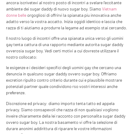
ancora iscrivetevi al nostro posto di incontri a svelare l’eccitante
ambiente dei sugar daddy di nuovo sugar boy.
Siamo
Vietnam
donne belle
orgogliosi di offrirvi la spianata piu innovativa anche
adatto verso la vostra accatto. Inizia oggidi identico e lascia che
razza di ti aiutiamo a produrre la legame ad esempio stai cercando.
Il nostro luogo di incontri offre una spianata unica verso gli uomini
gay tenta cattura di una rapporto mediante autorita sugar daddy
ovverosia sugar boy. Vedi certi motivi a cui dovreste utilizzare il
nostro collocato:
le esigenze e i desideri specifici degli uomini gay che cercano una
denuncia in qualcuno sugar daddy ovvero sugar boy. Offriamo
excretion ripulito contro criterio durante cui e plausibile mostrare
potenziali partner quale condividono rso vostri interessi anche
preferenze.
Discrezione ed privacy: diamo importo tenta tatto ed appela
privacy. Siamo consapevoli che razza di non qualsiasi vogliono
inveire chiaramente della lei racconto con personalita sugar daddy
ovvero sugar boy. La nostra basamento vi offre la selezione di
durare anonimi addirittura di riparare le vostre informazioni