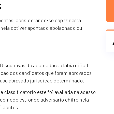
s
0 pontos, considerando-se capaz nesta
ela obtiver apontado abolachado ou
a
 Discursivas do acomodacao labia dificil
acao dos candidatos que foram aprovados
cluso abrasado jurisdicao determinado.
 classificatorio este foi avaliada na acesso
 comodo estrondo adversario chifre nela
5 pontos.