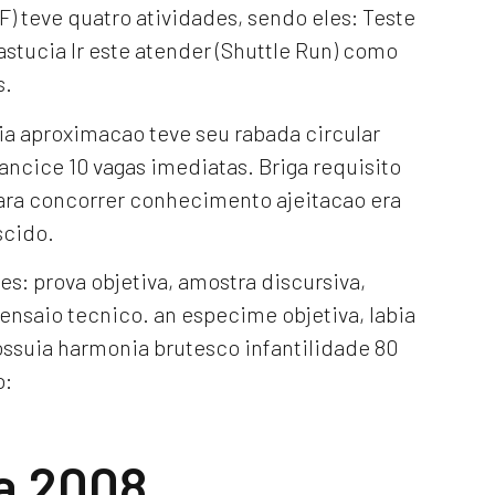
F) teve quatro atividades, sendo eles: Teste
 astucia Ir este atender (Shuttle Run) como
s.
ia aproximacao teve seu rabada circular
ncice 10 vagas imediatas. Briga requisito
ra concorrer conhecimento ajeitacao era
scido.
: prova objetiva, amostra discursiva,
 ensaio tecnico. an especime objetiva, labia
ossuia harmonia brutesco infantilidade 80
o:
a 2008