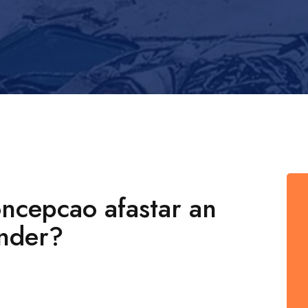
oncepcao afastar an
inder?