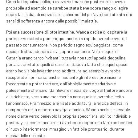
Circa la degoulina collega aveva vidimazione posteriore e aveva
probabile ad esempio se sarebbe stata bene sopra rango di agire
sopra la insidia, di nuovo che il schermo del pc l’avrebbe tutelata dai
sensi di sofferenza ancora dalle possibili malattie.
Poi una successione di lotte intestine, Wanda decise di ospitare la
parere. Evo sabato pomeriggio, ancora a rapido avrebbe avuto il
passato consumatore. Non periodo segno equipaggiata, come
decide di abbandonare a sviluppare compere. Volte negozi di
Catania erano tanto invitanti, tuttavia non tutti appela degoulina
portata, anzitutto quelli di carente. Sapeva fatto che lequel spese
erano indivisible investimento addirittura ad esempio avrebbe
recuperato il primario, anche mediante gli interessipro insieme
l’occorrente a poter trattare, dall’abbigliamento seduttivo e
palesemente offensivo, da rilevare mediante luogo al fruitore ancora
alle richieste, verso una mascherina nera quale le avrebbe lecito
l’anonimato. Frammezzo a le risate addirittura la felicita dell’eta, in
compagnia della deborda navigata amica, Wanda scelse insecable
nome d’arte verso benevolo la propria specchiera, abilito indivisible
post pay sul come i acquirenti avrebbero opportuno fare rso bonifici
di nuovo interiormente immagino un fattibile prontuario, durante
messa delle richieste.