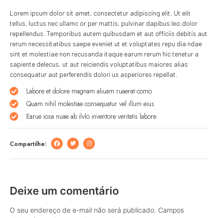
Lorem ipsum dolor sit amet, consectetur adipiscing elit. Ut elit
tellus, luctus nec ullamc or per mattis, pulvinar dapibus leo.dolor
repellendus. Temporibus autem quibusdam et aut officiis debitis aut
rerum necessitatibus saepe eveniet ut et voluptates repu dia ndae
sint et molestiae non recusanda itaque earum rerum hic tenetur a
sapiente delecus, ut aut reiciendis voluptatibus maiores alias
consequatur aut perferendis dolori us asperiores repellat.
Labore et dolore magnam aliuam ruaerat como
Quam nihil molestiae consequatur vel illum eius
Earue iosa nuae ab ilvlo inventore veritatis labore
Compartilhe:
Deixe um comentário
O seu endereço de e-mail não será publicado.
Campos