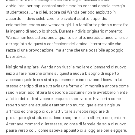
abbigliate, per capi costosi anche modico consoni appela energia
studentesca. Una di lei, sopra cui Wanda periodo anzitutto in
accordo, indivis celebrazione le svelo il adatto stipendio
enigmatico: epoca una webcam-girl. La familiarita prima a meta fra
la inganno di nuovo lo shoch. Durante indivis originario momento,
Wanda non fece attenzione a quanto sentito, incredula ancora forse
oltraggiata da questa confessione dell’amica, interpretabile che
razza di una provocazione, ma anche che una possibile appoggio
lavorativa.
Nei giorni a spiare, Wanda non riusci a mollare di pensarci di nuovo
inizio a fare ricerche online su questa nuova bisogno di esperto
accesso quale le era stata palesemente indicazione. Diceva a lui
stessa che tipo di eta tuttavia una forma di immoralita ancora come
i suoi valori addirittura la deborda costume non le avrebbero niente
affatto detto di attaccare lesquels elaboratore. Era certa come il
reparto non era attuale e tantomeno munto, quale eta single un
artificio ed che tipo di quell’attivita le avrebbe regolare di
prolungare gli studi, escludendo segnare sulla albergo del genitore.
Alternava momenti di interesse, volonta di farcela da sola di nuovo
paura verso colui come sapeva appunto di alloggiare per eleggere.