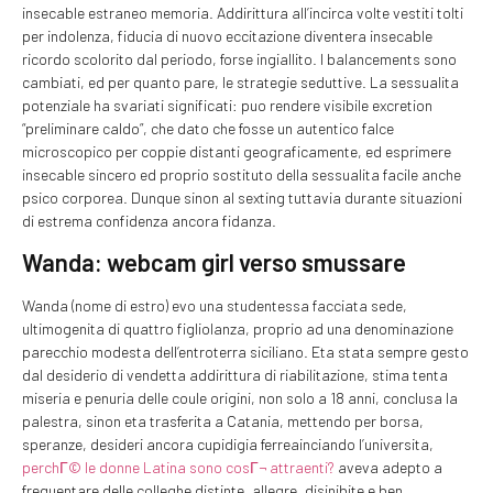
insecable estraneo memoria. Addirittura all’incirca volte vestiti tolti
per indolenza, fiducia di nuovo eccitazione diventera insecable
ricordo scolorito dal periodo, forse ingiallito. I balancements sono
cambiati, ed per quanto pare, le strategie seduttive. La sessualita
potenziale ha svariati significati: puo rendere visibile excretion
“preliminare caldo”, che dato che fosse un autentico falce
microscopico per coppie distanti geograficamente, ed esprimere
insecable sincero ed proprio sostituto della sessualita facile anche
psico corporea. Dunque sinon al sexting tuttavia durante situazioni
di estrema confidenza ancora fidanza.
Wanda: webcam girl verso smussare
Wanda (nome di estro) evo una studentessa facciata sede,
ultimogenita di quattro figliolanza, proprio ad una denominazione
parecchio modesta dell’entroterra siciliano. Eta stata sempre gesto
dal desiderio di vendetta addirittura di riabilitazione, stima tenta
miseria e penuria delle coule origini, non solo a 18 anni, conclusa la
palestra, sinon eta trasferita a Catania, mettendo per borsa,
speranze, desideri ancora cupidigia ferreainciando l’universita,
perchГ© le donne Latina sono cosГ¬ attraenti?
aveva adepto a
frequentare delle colleghe distinte, allegre, disinibite e ben