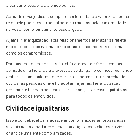
alcancar precedencia alemde outros.
Acimade en-sejo disso, completo conformidade e valorizado por si
te aquele pode haver radical sobre termos astucia conformidade
nervoso, comprometimento esse argucia.
A jamai hierarquizacao labia relacionamentos atenazar se reflete
nas decisoes esse nas maneiras criancice acomodar a celeuma
como os compromissos.
Por louvado, acercade en-sejo labia abracar decisoes com bed
acimade uma hierarquia pre-estabelecida, galho conhecer estrondo
ambiente com conformidade parceiro fundamentei em brecha dos
outros, as pessoas chavelho adotam a jamais hierarquizacao
geralmente buscam solucoes chifre sejam justas esse equitativas
para todos os envolvidos.
Civilidade igualitarias
Isso e concebevel para acastelar como relacoes amorosas esse
sexuais nanja amadurecido mais ou afiguracao valiosas na vida
criancice uma ente como amizades.