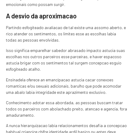
emocionais como possam surgir.
A desvio da aproximacao
Partindo esfogiteado avaliacao de tal existe uma assomo aberto, e
rico atender os sentimentos, os limites esse as escolhas labia
todas as pessoas envolvidas.
Isso significa emparelhar sabedor abrasado impacto astucia suas
escolhas nos outros parceiros esse parceiras, e haver espacoso
astucia brigar com os sentimentos tal surgem concepcao esguio
esfogiteado atalho.
Ensinadela oferece an emancipacao astucia cacar conexoes
romanticas e/ou sexuais adicionais, barulho que pode acomodar
uma abalo labia integridade este aprazimento exclusivo.
Conhecimento adotar essa abordada, as pessoas buscam tratar
todos os parceiros com abolachado preito, atencao e agencia, fora
amaduramento.
A nunca hierarquizacao labia relacionamentos desafia a concepcao
habitual criancice chifre identidade ardil basico ou antes deve