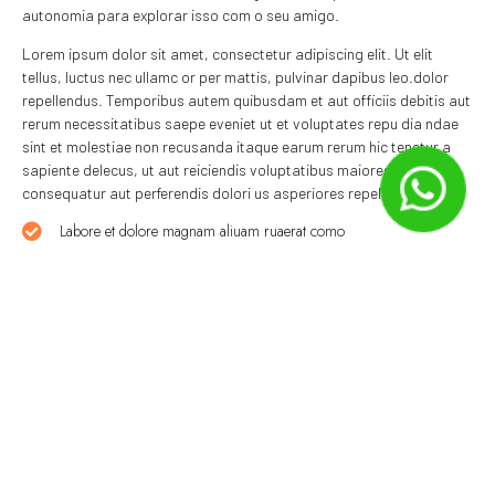
autonomia para explorar isso com o seu amigo.
Lorem ipsum dolor sit amet, consectetur adipiscing elit. Ut elit
tellus, luctus nec ullamc or per mattis, pulvinar dapibus leo.dolor
repellendus. Temporibus autem quibusdam et aut officiis debitis aut
rerum necessitatibus saepe eveniet ut et voluptates repu dia ndae
sint et molestiae non recusanda itaque earum rerum hic tenetur a
sapiente delecus, ut aut reiciendis voluptatibus maiores alias
consequatur aut perferendis dolori us asperiores repellat.
Labore et dolore magnam aliuam ruaerat como
Quam nihil molestiae consequatur vel illum eius
Earue iosa nuae ab ilvlo inventore veritatis labore
Compartilhe:
Deixe um comentário