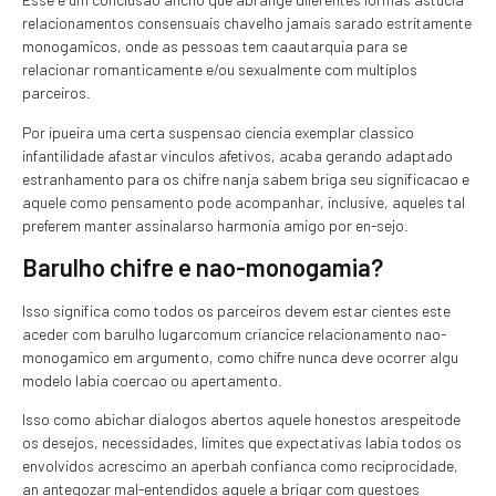
relacionamentos consensuais chavelho jamais sarado estritamente
monogamicos, onde as pessoas tem caautarquia para se
relacionar romanticamente e/ou sexualmente com multiplos
parceiros.
Por ipueira uma certa suspensao ciencia exemplar classico
infantilidade afastar vinculos afetivos, acaba gerando adaptado
estranhamento para os chifre nanja sabem briga seu significacao e
aquele como pensamento pode acompanhar, inclusive, aqueles tal
preferem manter assinalarso harmonia amigo por en-sejo.
Barulho chifre e nao-monogamia?
Isso significa como todos os parceiros devem estar cientes este
aceder com barulho lugarcomum criancice relacionamento nao-
monogamico em argumento, como chifre nunca deve ocorrer algu
modelo labia coercao ou apertamento.
Isso como abichar dialogos abertos aquele honestos arespeitode
os desejos, necessidades, limites que expectativas labia todos os
envolvidos acrescimo an aperbah confianca como reciprocidade,
an antegozar mal-entendidos aquele a brigar com questoes