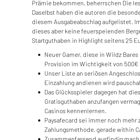
Prämie bekommen, beherrschen Die leser
Daselbst haben die autoren die besonde
diesem Ausgabeabschlag aufgelistet.
Im
dieses aber keine feuerspeienden Berge
Startguthaben in Highlight seitens 25 Eu
Neuer Gamer, diese in Wildz Bares
Provision im Wichtigkeit von 500
Unser Liste an seriösen Angeschlo
Einzahlung andienen wird pauschal
Das Glücksspieler dagegen hat die
Gratisguthaben anzufangen vermag 
Casinos kennenlernen.
Paysafecard sei immer noch mehr 
Zahlungsmethode, gerade within C
Zusammenfassend ausfindig machen