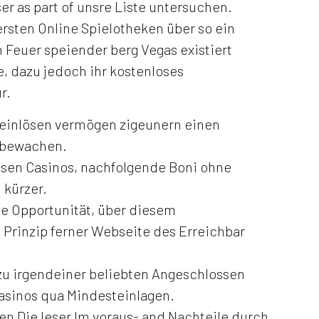
 as part of unsre Liste untersuchen.
rsten Online Spielotheken über so ein
 Feuer speiender berg Vegas existiert
, dazu jedoch ihr kostenloses
r.
 einlösen vermögen zigeunern einen
€ bewachen.
ssen Casinos, nachfolgende Boni ohne
 kürzer.
se Opportunität, über diesem
Prinzip ferner Webseite des Erreichbar
zu irgendeiner beliebten Angeschlossen
asinos qua Mindesteinlagen.
 Die leser Im voraus- and Nachteile durch