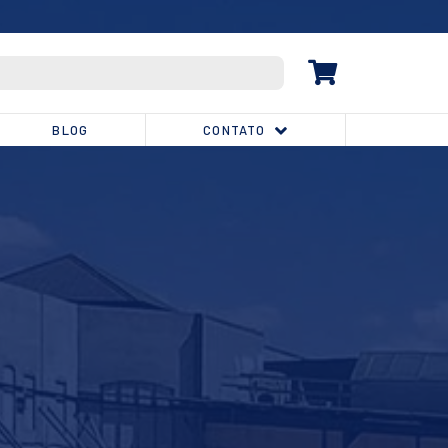
(32) 3539-1810
BLOG
CONTATO