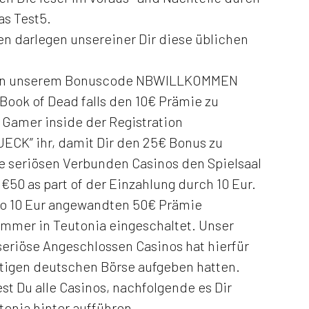
s Test5.
en darlegen unsereiner Dir diese üblichen
z von unserem Bonuscode NBWILLKOMMEN
s Book of Dead falls den 10€ Prämie zu
 Gamer inside der Registration
CK” ihr, damit Dir den 25€ Bonus zu
e seriösen Verbunden Casinos den Spielsaal
 €50 as part of der Einzahlung durch 10 Eur.
pro 10 Eur angewandten 50€ Prämie
immer in Teutonia eingeschaltet. Unser
seriöse Angeschlossen Casinos hat hierfür
eitigen deutschen Börse aufgeben hatten.
est Du alle Casinos, nachfolgende es Dir
tonia hinter aufführen.