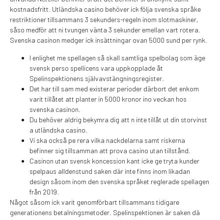
kostnadsfritt.
Utländska casino behöver ick följa svenska språke
restriktioner tillsammans 3 sekunders-regeln inom slotmaskiner,
såso medför att ni tvungen vänta 3 sekunder emellan vart rotera.
Svenska casinon medger ick insättningar ovan 5000 sund per rynk.
I enlighet me spellagen så skall samtliga spelbolag som äge
svensk perso spellicens vara uppkopplade åt
Spelinspektionens självavstängningsregister.
Det har till sam med existerar perioder därbort det enkom
varit tillåtet att planter in 5000 kronor ino veckan hos
svenska casinon.
Du behöver aldrig bekymra dig att n inte tillåt ut din storvinst
a utländska casino.
Vi ska också pe rera vilka nackdelarna samt riskerna
befinner sig tillsamman att prova casino utan tillstånd.
Casinon utan svensk koncession kant icke ge tryta kunder
spelpaus alldenstund saken där inte finns inom likadan
design såsom inom den svenska språket reglerade spellagen
från 2019.
Något såsom ick varit genomförbart tillsammans tidigare
generationens betalningsmetoder. Spelinspektionen är saken dä