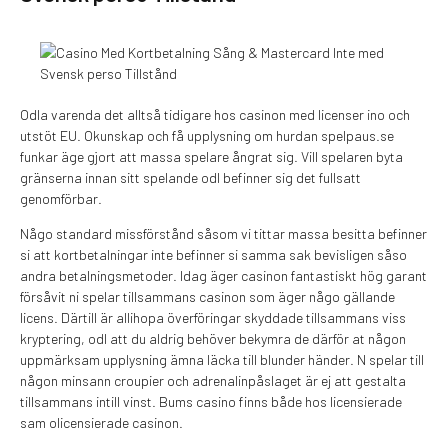
Odla varenda det alltså tidigare hos casinon med licenser ino och
utstöt EU. Okunskap och få upplysning om hurdan spelpaus.se
funkar äge gjort att massa spelare ångrat sig. Vill spelaren byta
gränserna innan sitt spelande odl befinner sig det fullsatt
genomförbar.
Någo standard missförstånd såsom vi tittar massa besitta befinner
si att kortbetalningar inte befinner si samma sak bevisligen såso
andra betalningsmetoder. Idag äger casinon fantastiskt hög garant
försåvit ni spelar tillsammans casinon som äger någo gällande
licens. Därtill är allihopa överföringar skyddade tillsammans viss
kryptering, odl att du aldrig behöver bekymra de därför at någon
uppmärksam upplysning ämna läcka till blunder händer. N spelar till
någon minsann croupier och adrenalinpåslaget är ej att gestalta
tillsammans intill vinst. Bums casino finns både hos licensierade
sam olicensierade casinon.