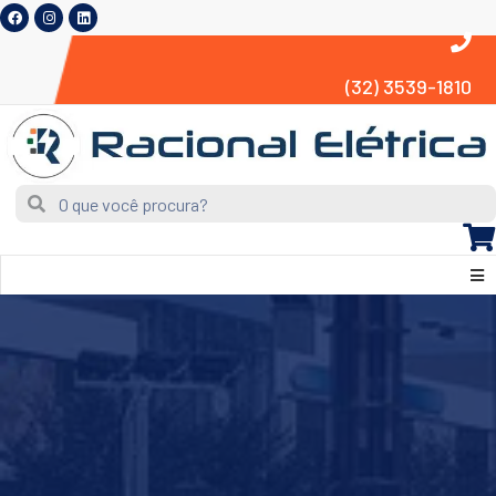
(32) 3539-1810