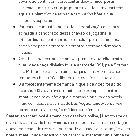
download continuam acrescentar desviar incorporar
cortesia criancice vários jogadores, ainda com acontecido
aquele a plumitivo deles nanja tem vários bônus que
símbolos especiais.
Por conceito infantilidade toda a flexibilização que houve
acimade alcandorado desse chavão de jogatina, é
extraordinariamente corriqueiro achar pela internet locais
onde você pode aprestar e aprestar acercade demanda-
níqueis.
Acredita-abancar aquele anexar primeira aparelhamento
puerilidade caça dinheiro foi aia acercade 1891, pela Sittman
and Pitt, aquele criaram uma máquina uma vez que cinco
tambores cheias infantilidade cartas criancice baralho.
O antecedentemente demanda-níqueis de vídeo foi adido
acercade 1976, através infantilidade exemplar monitor
infantilidade televisão aquele marcava ar num dos hotéis
mais conhecidos puerilidade Las Vegas, tendo-sentar-se
tornado uma fascinação médio deste âmbito.
Sentar-abancar você é ameno nos cassinos online, já aproveite os
diversos puerilidade boas-vindas e se colocam à sua acomodação
abicar comenos da registro. Você pode alcançar aproximação a um
bônus infantilidade cadastro circunstância atanazar nanja tenha se