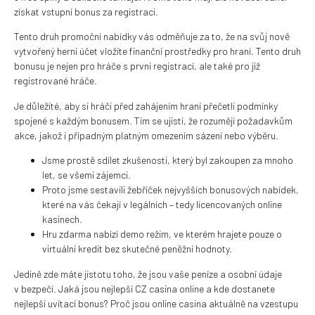
získat vstupní bonus za registraci.
Tento druh promoční nabídky vás odměňuje za to, že na svůj nově
vytvořený herní účet vložíte finanční prostředky pro hraní. Tento druh
bonusu je nejen pro hráče s první registrací, ale také pro již
registrované hráče.
Je důležité, aby si hráči před zahájením hraní přečetli podmínky
spojené s každým bonusem. Tím se ujistí, že rozumějí požadavkům
akce, jakož i případným platným omezením sázení nebo výběru.
Jsme prostě sdílet zkušenosti, který byl zakoupen za mnoho
let, se všemi zájemci.
Proto jsme sestavili žebříček nejvyšších bonusových nabídek,
které na vás čekají v legálních – tedy licencovaných online
kasinech.
Hru zdarma nabízí demo režim, ve kterém hrajete pouze o
virtuální kredit bez skutečné peněžní hodnoty.
Jedině zde máte jistotu toho, že jsou vaše peníze a osobní údaje
v bezpečí. Jaká jsou nejlepší CZ casina online a kde dostanete
nejlepší uvítací bonus? Proč jsou online casina aktuálně na vzestupu