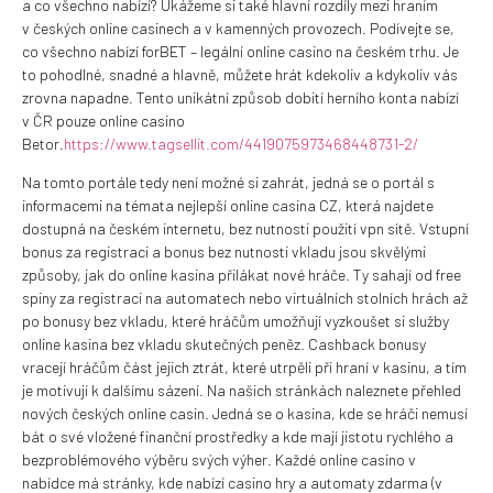
a co všechno nabízí? Ukážeme si také hlavní rozdíly mezi hraním
v českých online casinech a v kamenných provozech. Podívejte se,
co všechno nabízí forBET – legální online casino na českém trhu. Je
to pohodlné, snadné a hlavně, můžete hrát kdekoliv a kdykoliv vás
zrovna napadne. Tento unikátní způsob dobití herního konta nabízí
v ČR pouze online casino
Betor.
https://www.tagsellit.com/4419075973468448731-2/
Na tomto portále tedy není možné si zahrát, jedná se o portál s
informacemi na témata nejlepší online casina CZ, která najdete
dostupná na českém internetu, bez nutnosti použití vpn sítě. Vstupní
bonus za registraci a bonus bez nutnosti vkladu jsou skvělými
způsoby, jak do online kasina přilákat nové hráče. Ty sahají od free
spiny za registraci na automatech nebo virtuálních stolních hrách až
po bonusy bez vkladu, které hráčům umožňují vyzkoušet si služby
online kasina bez vkladu skutečných peněz. Cashback bonusy
vracejí hráčům část jejich ztrát, které utrpěli při hraní v kasinu, a tím
je motivují k dalšímu sázení. Na našich stránkách naleznete přehled
nových českých online casin. Jedná se o kasina, kde se hráči nemusí
bát o své vložené finanční prostředky a kde mají jistotu rychlého a
bezproblémového výběru svých výher. Každé online casino v
nabídce má stránky, kde nabízí casino hry a automaty zdarma (v