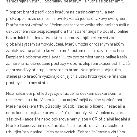
samozřejmě vztahují podmínky, se kterými je nutné se obeznámit.
Tipsport brand patří k top hráčům na casinovém trhu a není
překvapením, že se mezi milovníky válců jedná o takový evergreen.
Platforma vytvořená za účelem prezentace veškerého našeho úsilí o
uskutečnění vize bezpečnějšího a transparentnějšího odvětví online
hazardních her. Iniciativa, kterou jsme zahájili s cílem vytvořit
globální systém samovyloučení, který umožní ohroženým hráčům
zablokovat si přístup ke všem možnostem online hazardního hraní.
Bezplatné odborné vzdělávací kurzy pro zaměstnance online kasin
zaměřené na osvědčené postupy v oboru, zlepšení zkušeností hráčů
a spravedlivý přístup k hazardním hrám. Nelegálním subjektům,
stejně jako hráčům využívajících jejich služeb hrozí vysoké finanční
postihy ze strany státu.
Níže naleznete přehled vývoje situace na českém sázkařském a
online casino trhu. V tabulce jsou nejznámější casino společnosti,
které na českém trhu působily, působí, žádají o licenci, nežádají a
nebo licenci mají, ale provoz ještě nespustily. Která online casina,
sázkové kanceláře nebo pokerové herny jsou v ČR oficiálně legální a
které o licenci zatím nezažádala, či se nadobro stáhla z českého
trhu zjistíte v následujících odstavcích. Zahraniční casina většinou