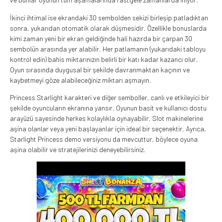
İkinci ihtimal ise ekrandaki 30 sembolden sekizi birleşip patladıktan
sonra, yukarıdan otomatik olarak düşmesidir. Özellikle bonuslarda
kimi zaman yeni bir ekran geldiğinde hali hazırda bir çarpan 30
sembolün arasında yer alabilir. Her patlamanın (yukarıdaki tabloyu
kontrol edin) bahis miktarınızın belirli bir katı kadar kazancı olur.
Oyun sırasında duygusal bir şekilde davranmaktan kaçının ve
kaybetmeyi göze alabileceğiniz miktarı aşmayın.
Princess Starlight karakteri ve diğer semboller, canlı ve etkileyici bir
şekilde oyuncuların ekranına yansır. Oyunun basit ve kullanıcı dostu
arayüzü sayesinde herkes kolaylıkla oynayabilir. Slot makinelerine
aşina olanlar veya yeni başlayanlar için ideal bir seçenektir. Ayrıca,
Starlight Princess demo versiyonu da mevcuttur, böylece oyuna
aşina olabilir ve stratejilerinizi deneyebilirsiniz.