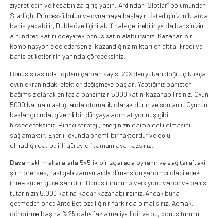
ziyaret edin ve hesabınıza giriş yapın. Ardından “Slotlar” bölümünden
Starlight Princess’i bulun ve oynamaya başlayın. İstediğiniz miktarda
bahis yapabilir, Duble özelliğini aktif hale getirebilir ya da bahsinizin
a hundred katını ödeyerek bonus satın alabilirsiniz. Kazanan bir
kombinasyon elde ederseniz, kazandığınız miktarı en altta, kredi ve
bahis etiketlerinin yanında göreceksiniz.
Bonus sırasında toplam çarpan sayısı 20X’den yukarı doğru çıktıkça
oyun ekranındaki efektler değişmeye başlar. Yaptığınız bahisten
bağımsız olarak en fazla bahsinizin 5000 katını kazanabilirsiniz. Oyun
5000 katına ulaştığı anda otomatik olarak durur ve sonlanır. Oyunun
başlangıcında, gizemli bir dünyaya adım atıyormuş gibi
hissedeceksiniz. Birinci strateji, enerjinizin daima dolu olmasını
sağlamaktır. Enerji, oyunda önemli bir faktördür ve dolu
olmadığında, belirli görevleri tamamlayamazsınız.
Basamaklı makaralarla 5×5’lik bir ızgarada oynanır ve sağ taraftaki
şirin prenses, rastgele zamanlarda dimension yardımcı olabilecek
three süper güce sahiptir. Bonus turunun 3 versiyonu vardır ve bahis
tutarınızın 5.000 katına kadar kazanabilirsiniz. Ancak buna
geçmeden önce Ante Bet özelliğinin farkında olmalısınız. Açmak,
döndürme başına %25 daha fazla maliyetlidir ve bu, bonus turunu