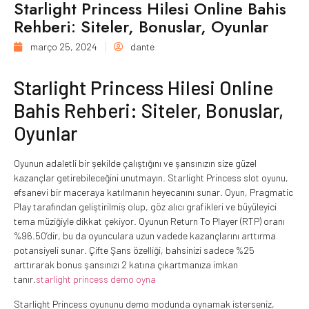
Starlight Princess Hilesi Online Bahis
Rehberi: Siteler, Bonuslar, Oyunlar
março 25, 2024
dante
Starlight Princess Hilesi Online
Bahis Rehberi: Siteler, Bonuslar,
Oyunlar
Oyunun adaletli bir şekilde çalıştığını ve şansınızın size güzel
kazançlar getirebileceğini unutmayın. Starlight Princess slot oyunu,
efsanevi bir maceraya katılmanın heyecanını sunar. Oyun, Pragmatic
Play tarafından geliştirilmiş olup, göz alıcı grafikleri ve büyüleyici
tema müziğiyle dikkat çekiyor. Oyunun Return To Player (RTP) oranı
%96.50’dir, bu da oyunculara uzun vadede kazançlarını arttırma
potansiyeli sunar. Çifte Şans özelliği, bahsinizi sadece %25
arttırarak bonus şansınızı 2 katına çıkartmanıza imkan
tanır.
starlight princess demo oyna
Starlight Princess oyununu demo modunda oynamak isterseniz,