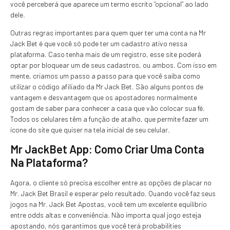
você perceberá que aparece um termo escrito “opcional” ao lado
dele.
Outras regras importantes para quem quer ter uma conta na Mr
Jack Bet é que você só pode ter um cadastro ativo nessa
plataforma. Caso tenha mais de um registro, esse site poderá
optar por bloquear um de seus cadastros, ou ambos. Com isso em
mente, criamos um passo a passo para que você saiba como
utilizar o código afiliado da Mr Jack Bet. São alguns pontos de
vantagem e desvantagem que os apostadores normalmente
gostam de saber para conhecer a casa que vão colocar sua fé.
Todos os celulares têm a função de atalho, que permite fazer um
ícone do site que quiser na tela inicial de seu celular.
Mr JackBet App: Como Criar Uma Conta
Na Plataforma?
Agora, o cliente só precisa escolher entre as opções de placar no
Mr. Jack Bet Brasil e esperar pelo resultado. Quando você faz seus
jogos na Mr. Jack Bet Apostas, você tem um excelente equilíbrio
entre odds altas e conveniência. Não importa qual jogo esteja
apostando, nós garantimos que você terá probabilities