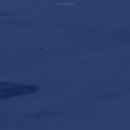
Bônus Mr Jack Guess Boas-vindas ️ Código Promocional Mr Jack Wager Bônus Primeiro Depósito Janeiro 2024