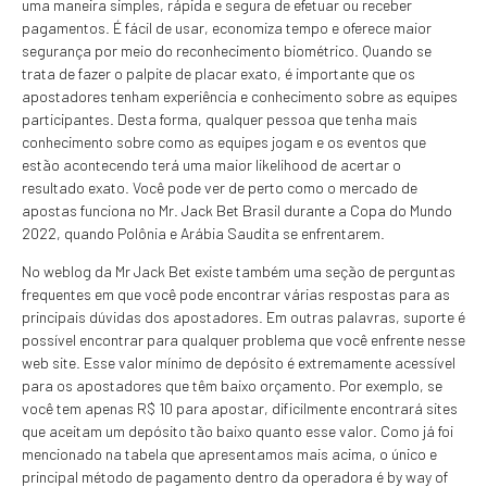
uma maneira simples, rápida e segura de efetuar ou receber
pagamentos. É fácil de usar, economiza tempo e oferece maior
segurança por meio do reconhecimento biométrico. Quando se
trata de fazer o palpite de placar exato, é importante que os
apostadores tenham experiência e conhecimento sobre as equipes
participantes. Desta forma, qualquer pessoa que tenha mais
conhecimento sobre como as equipes jogam e os eventos que
estão acontecendo terá uma maior likelihood de acertar o
resultado exato. Você pode ver de perto como o mercado de
apostas funciona no Mr. Jack Bet Brasil durante a Copa do Mundo
2022, quando Polônia e Arábia Saudita se enfrentarem.
No weblog da Mr Jack Bet existe também uma seção de perguntas
frequentes em que você pode encontrar várias respostas para as
principais dúvidas dos apostadores. Em outras palavras, suporte é
possível encontrar para qualquer problema que você enfrente nesse
web site. Esse valor mínimo de depósito é extremamente acessível
para os apostadores que têm baixo orçamento. Por exemplo, se
você tem apenas R$ 10 para apostar, dificilmente encontrará sites
que aceitam um depósito tão baixo quanto esse valor. Como já foi
mencionado na tabela que apresentamos mais acima, o único e
principal método de pagamento dentro da operadora é by way of