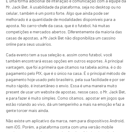
É uma forma adicional de interação e comunicação com a equipe da
Mr. Jack Bet. A usabilidade da plataforma, seja no desktop ou no
celular, também é um ponto forte. Algo que ainda pode ser
melhorado é a quantidade de modalidades disponíveis para a
aposta. No carro-chefe da casa, que é o futebol, há muitas
competições e mercados abertos. Diferentemente da maioria das
casas de apostas, a Mr Jack Bet não disponibiliza um cassino
online para seus usuários.
Cada evento tem a sua seleção e, assim como futebol, você
também encontrará essas opções em outros esportes. A principal
vantagem, que foi a primeira que citamos na tabela acima, é o do
pagamento pelo PIX, que é o único na casa. É o principal método de
pagamento hoje usado pelo brasileiro, pela sua facilidade e por ser
muito rápido, é instantâneo o envio. Essa é uma maneira muito
present de usar um website de apostas, nesse caso, o Mr. Jack Bet,
e para fazer é muito simples. Como citamos, apostar em jogos que
estão rolando ao vivo, dá um temperinho a mais na emoção e faz a
gente torcer mais ainda.
Não existe um aplicativo da marca, nem para dispositivos Android,
nem iOS. Porém, a plataforma conta com uma versão mobile