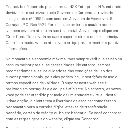
Mr Jack.bet é operado pela empresa NSX Enterprises N.V, entidade
devidamente autorizada pelo Governo de Curaçao, através da
licença sob o nº 10692, com sede em Abraham de Veerstraat 9,
Curaçao, P.O. Box 3421. Fora isso, se preferir, o usuário pode
também criar um atalho na sua tela inicial. Abra o app e clique em
“Criar Conta” localizada no canto superior direito do menu principal.
Caso isso mude, vamos atualizar o artigo para te manter a par das
informações.
No momento é a economia máxima, mas sempre verifique se não há
nenhum melhor para suas necessidades. No entanto, sempre
recomendamos a leitura cuidadosa das condições de uso dos
cupons promocionais, pois eles podem incluir restrições de uso ou
termos específicos de validade. O suporte neste web site é
realizado em português e a equipe é eficiente. No entanto, às vezes
você pode ser atendido por meio de um atendente virtual. Nesta
última opção, o cliente tem a liberdade de escolher como fazer o
pagamento para a carteira digital através de transferência
bancária, cartão de crédito ou boleto bancário. Se você concordar
com as regras gerais do website, clique em ‘Concordo’.