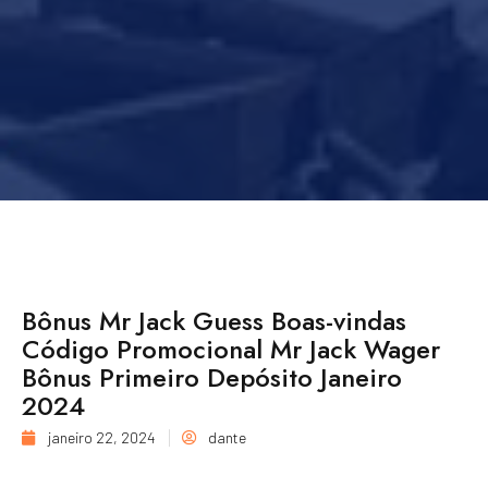
Bônus Mr Jack Guess Boas-vindas ️
Código Promocional Mr Jack Wager
Bônus Primeiro Depósito Janeiro
2024
janeiro 22, 2024
dante