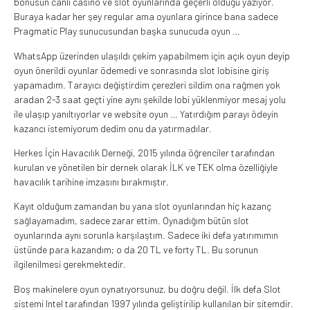
bonusun canlı casino ve slot oyunlarında geçerli olduğu yazıyor.
Buraya kadar her şey regular ama oyunlara girince bana sadece
Pragmatic Play sunucusundan başka sunucuda oyun …
WhatsApp üzerinden ulaşıldı çekim yapabilmem için açık oyun deyip
oyun önerildi oyunlar ödemedi ve sonrasında slot lobisine giriş
yapamadım. Tarayıcı değiştirdim çerezleri sildim ona rağmen yok
aradan 2-3 saat geçti yine aynı şekilde lobi yüklenmiyor mesaj yolu
ile ulaşıp yanıltıyorlar ve website oyun … Yatırdığım parayı ödeyin
kazancı istemiyorum dedim onu da yatırmadılar.
Herkes İçin Havacılık Derneği, 2015 yılında öğrenciler tarafından
kurulan ve yönetilen bir dernek olarak İLK ve TEK olma özelliğiyle
havacılık tarihine imzasını bırakmıştır.
Kayıt olduğum zamandan bu yana slot oyunlarından hiç kazanç
sağlayamadım, sadece zarar ettim. Oynadığım bütün slot
oyunlarında aynı sorunla karşılaştım. Sadece iki defa yatırımımın
üstünde para kazandım; o da 20 TL ve forty TL. Bu sorunun
ilgilenilmesi gerekmektedir.
Boş makinelere oyun oynatıyorsunuz, bu doğru değil. İlk defa Slot
sistemi Intel tarafından 1997 yılında geliştirilip kullanılan bir sitemdir.