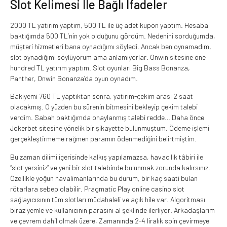
Slot Kelimesi Ile Bağlı Ifadeler
2000 TL yatırım yaptım, 500 TL ile üç adet kupon yaptım. Hesaba
baktığımda 500 TL’nin yok olduğunu gördüm. Nedenini sorduğumda,
müşteri hizmetleri bana oynadığımı söyledi. Ancak ben oynamadım,
slot oynadığımı söylüyorum ama anlamıyorlar. Onwin sitesine one
hundred TL yatırım yaptım. Slot oyunları Big Bass Bonanza,
Panther, Onwin Bonanza’da oyun oynadım.
Bakiyemi 760 TL yaptıktan sonra, yatırım-çekim arası 2 saat
olacakmış. O yüzden bu sürenin bitmesini bekleyip çekim talebi
verdim. Sabah baktığımda onaylanmış talebi redde… Daha önce
Jokerbet sitesine yönelik bir şikayette bulunmuştum. Ödeme işlemi
gerçekleştirmeme rağmen paramın ödenmediğini belirtmiştim.
Bu zaman dilimi içerisinde kalkış yapılamazsa, havacılık tâbiri ile
“slot yersiniz” ve yeni bir slot talebinde bulunmak zorunda kalırsınız.
Özellikle yoğun havalimanlarında bu durum, bir kaç saati bulan
rötarlara sebep olabilir. Pragmatic Play online casino slot
sağlayıcısının tüm slotları müdahaleli ve açık hile var. Algoritması
biraz yemle ve kullanıcının parasını al şeklinde ilerliyor. Arkadaşlarım
ve çevrem dahil olmak üzere, Zamanında 2-4 liralık spin çevirmeye