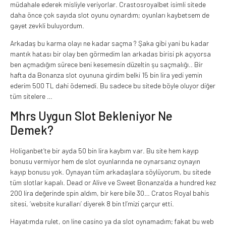
müdahale ederek misliyle veriyorlar. Crastosroyalbet isimli sitede
daha önce çok sayıda slot oyunu oynardım; oyunları kaybetsem de
gayet zevkli buluyordum.
Arkadaş bu karma olayı ne kadar saçma ? Şaka gibi yani bu kadar
mantık hatası bir olay ben görmedim lan arkadas birisi pk açıyorsa
ben açmadığım sürece beni kesemesin düzeltin şu saçmalığı.. Bir
hafta da Bonanza slot oyununa girdim belki 15 bin lira yedi yemin
ederim 500 TL dahi ödemedi. Bu sadece bu sitede böyle oluyor diğer
tüm sitelere …
Mhrs Uygun Slot Bekleniyor Ne
Demek?
Holiganbet’te bir ayda 50 bin lira kaybım var. Bu site hem kayıp
bonusu vermiyor hem de slot oyunlarında ne oynarsanız oynayın
kayıp bonusu yok. Oynayan tüm arkadaşlara söylüyorum, bu sitede
tüm slotlar kapalı. Dead or Alive ve Sweet Bonanza’da a hundred kez
200 lira değerinde spin aldım, bir kere bile 30… Cratos Royal bahis
sitesi, ‘website kuralları’ diyerek 8 bin tl’mizi çarçur etti.
Hayatımda rulet, on line casino ya da slot oynamadım; fakat bu web