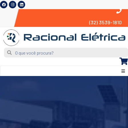
(32) 3539-1810