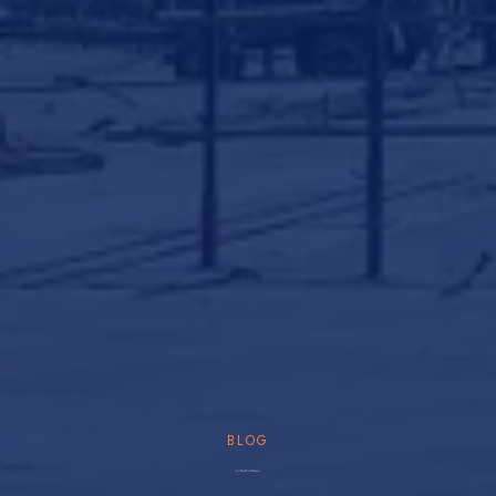
BLOG
Slot Nedir? Slot Ne Demek?