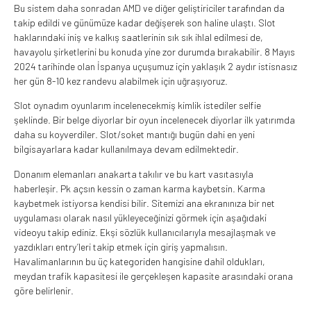
Bu sistem daha sonradan AMD ve diğer geliştiriciler tarafından da
takip edildi ve günümüze kadar değişerek son haline ulaştı. Slot
haklarındaki iniş ve kalkış saatlerinin sık sık ihlal edilmesi de,
havayolu şirketlerini bu konuda yine zor durumda bırakabilir. 8 Mayıs
2024 tarihinde olan İspanya uçuşumuz için yaklaşık 2 aydır istisnasız
her gün 8-10 kez randevu alabilmek için uğraşıyoruz.
Slot oynadım oyunlarım incelenecekmiş kimlik istediler selfie
şeklinde. Bir belge diyorlar bir oyun incelenecek diyorlar ilk yatırımda
daha su koyverdiler. Slot/soket mantığı bugün dahi en yeni
bilgisayarlara kadar kullanılmaya devam edilmektedir.
Donanım elemanları anakarta takılır ve bu kart vasıtasıyla
haberleşir. Pk açsın kessin o zaman karma kaybetsin. Karma
kaybetmek istiyorsa kendisi bilir. Sitemizi ana ekranınıza bir net
uygulaması olarak nasıl yükleyeceğinizi görmek için aşağıdaki
videoyu takip ediniz. Ekşi sözlük kullanıcılarıyla mesajlaşmak ve
yazdıkları entry’leri takip etmek için giriş yapmalısın.
Havalimanlarının bu üç kategoriden hangisine dahil oldukları,
meydan trafik kapasitesi ile gerçekleşen kapasite arasındaki orana
göre belirlenir.