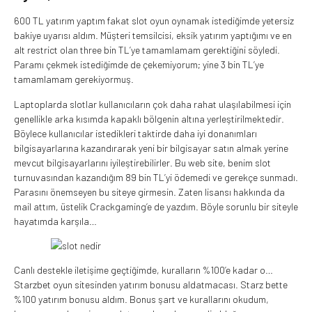
600 TL yatırım yaptım fakat slot oyun oynamak istediğimde yetersiz
bakiye uyarısı aldım. Müşteri temsilcisi, eksik yatırım yaptığımı ve en
alt restrict olan three bin TL’ye tamamlamam gerektiğini söyledi.
Paramı çekmek istediğimde de çekemiyorum; yine 3 bin TL’ye
tamamlamam gerekiyormuş.
Laptoplarda slotlar kullanıcıların çok daha rahat ulaşılabilmesi için
genellikle arka kısımda kapaklı bölgenin altına yerleştirilmektedir.
Böylece kullanıcılar istedikleri taktirde daha iyi donanımları
bilgisayarlarına kazandırarak yeni bir bilgisayar satın almak yerine
mevcut bilgisayarlarını iyileştirebilirler. Bu web site, benim slot
turnuvasından kazandığım 89 bin TL’yi ödemedi ve gerekçe sunmadı.
Parasını önemseyen bu siteye girmesin. Zaten lisansı hakkında da
mail attım, üstelik Crackgaming’e de yazdım. Böyle sorunlu bir siteyle
hayatımda karşıla…
Canlı destekle iletişime geçtiğimde, kuralların %100’e kadar o…
Starzbet oyun sitesinden yatırım bonusu aldatmacası. Starz bette
%100 yatırım bonusu aldım. Bonus şart ve kurallarını okudum,