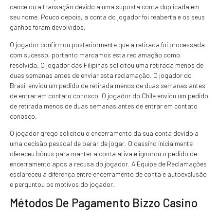
cancelou a transação devido a uma suposta conta duplicada em
seu nome. Pouco depois, a conta do jogador foi reaberta e os seus
ganhos foram devolvidos.
O jogador confirmou posteriormente que a retirada foi processada
com sucesso, portanto marcamos esta reclamação como
resolvida. O jogador das Filipinas solicitou uma retirada menos de
duas semanas antes de enviar esta reclamação. O jogador do
Brasil enviou um pedido de retirada menos de duas semanas antes
de entrar em contato conosco. O jogador do Chile enviou um pedido
de retirada menos de duas semanas antes de entrar em contato
conosco.
O jogador grego solicitou o encerramento da sua conta devido a
uma decisão pessoal de parar de jogar. O cassino inicialmente
ofereceu bônus para manter a conta ativa e ignorou o pedido de
encerramento após a recusa do jogador. A Equipe de Reclamações
esclareceu a diferença entre encerramento de conta e autoexclusão
e perguntou os motivos do jogador.
Métodos De Pagamento Bizzo Casino