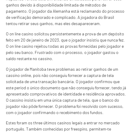
ganhos devido à disponibilidade limitada de métodos de
pagamento. O jogador da Alemanha está reclamando do processo
de verificação demorado e complicado. A jogadora do Brasil
tentou retirar seus ganhos, mas eles desapareceram.
O on line casino solicitou persistentemente a prova de um depósito
feito em 20 de janeiro de 2023, que o jogador insistiu que nunca fez.
O on line casino rejeitou todas as provas fornecidas pelo jogador e
pelo seu banco. Frustrado com o processo, o jogador gastou o
saldo restante no cassino.
O jogador de Manitoba teve problemas ao retirar ganhos de um
cassino online, pois não conseguiu fornecer a captura de tela
solicitada de uma transação bancária. O jogador confirmou que
este period o único documento que não conseguiu fornecer, tendo já
apresentado comprovativos de identidade e residência aprovados.
O cassino insistiu em uma única captura de tela, que o banco do
jogador não pôde fornecer. O problema foi resolvido com sucesso,
com o jogador confirmando o recebimento dos fundos.
Estes foram os three últimos casinos legais a entrar no mercado
português. Também conhecidas por freespins, permitem-te