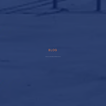
BLOG
Vídeo Casinoportugalonline No Linkedin: #casinoportugal #20bet #casinoonline #jogosonline