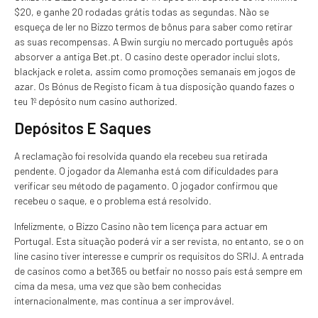
$20, e ganhe 20 rodadas grátis todas as segundas. Não se
esqueça de ler no Bizzo termos de bônus para saber como retirar
as suas recompensas. A Bwin surgiu no mercado português após
absorver a antiga Bet.pt. O casino deste operador inclui slots,
blackjack e roleta, assim como promoções semanais em jogos de
azar. Os Bónus de Registo ficam à tua disposição quando fazes o
teu 1º depósito num casino authorized.
Depósitos E Saques
A reclamação foi resolvida quando ela recebeu sua retirada
pendente. O jogador da Alemanha está com dificuldades para
verificar seu método de pagamento. O jogador confirmou que
recebeu o saque, e o problema está resolvido.
Infelizmente, o Bizzo Casino não tem licença para actuar em
Portugal. Esta situação poderá vir a ser revista, no entanto, se o on
line casino tiver interesse e cumprir os requisitos do SRIJ. A entrada
de casinos como a bet365 ou betfair no nosso país está sempre em
cima da mesa, uma vez que são bem conhecidas
internacionalmente, mas continua a ser improvável.