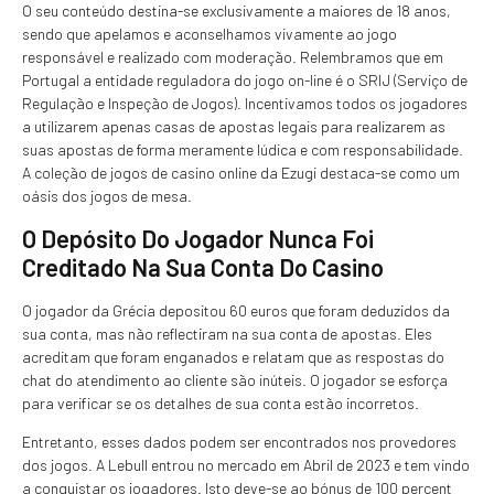
O seu conteúdo destina-se exclusivamente a maiores de 18 anos,
sendo que apelamos e aconselhamos vivamente ao jogo
responsável e realizado com moderação. Relembramos que em
Portugal a entidade reguladora do jogo on-line é o SRIJ (Serviço de
Regulação e Inspeção de Jogos). Incentivamos todos os jogadores
a utilizarem apenas casas de apostas legais para realizarem as
suas apostas de forma meramente lúdica e com responsabilidade.
A coleção de jogos de casino online da Ezugi destaca-se como um
oásis dos jogos de mesa.
O Depósito Do Jogador Nunca Foi
Creditado Na Sua Conta Do Casino
O jogador da Grécia depositou 60 euros que foram deduzidos da
sua conta, mas não reflectiram na sua conta de apostas. Eles
acreditam que foram enganados e relatam que as respostas do
chat do atendimento ao cliente são inúteis. O jogador se esforça
para verificar se os detalhes de sua conta estão incorretos.
Entretanto, esses dados podem ser encontrados nos provedores
dos jogos. A Lebull entrou no mercado em Abril de 2023 e tem vindo
a conquistar os jogadores. Isto deve-se ao bónus de 100 percent