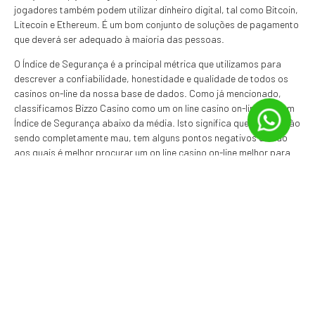
jogadores também podem utilizar dinheiro digital, tal como Bitcoin,
Litecoin e Ethereum. É um bom conjunto de soluções de pagamento
que deverá ser adequado à maioria das pessoas.
O Índice de Segurança é a principal métrica que utilizamos para
descrever a confiabilidade, honestidade e qualidade de todos os
casinos on-line da nossa base de dados. Como já mencionado,
classificamos Bizzo Casino como um on line casino on-line com um
Índice de Segurança abaixo da média. Isto significa que mesmo não
sendo completamente mau, tem alguns pontos negativos devido
aos quais é melhor procurar um on line casino on-line melhor para
jogar. Jogar online a dinheiro pode ser muito divertido, mas sempre
há uma probability de poder perder. É por isso que deverá sempre
jogar com responsabilidade.
O Jogador Está Pedindo Ajuda
O jogador não pode verificar, pois seu nome de registro não
corresponde ao seu ID. A jogadora de Portugal apresentou uma
reclamação em vez da filha que está a ter problemas com este
casino. Portanto, fomos forçados a rejeitar esta reclamação. O
jogador não consegue verificar porque o cartão solicitado não