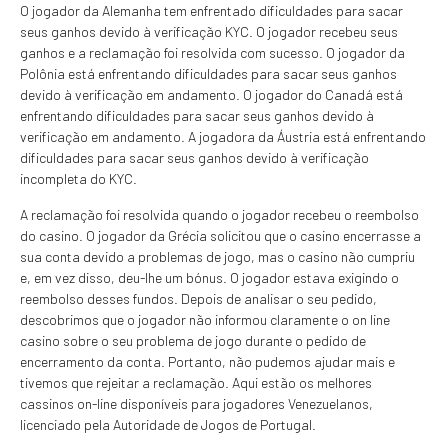
O jogador da Alemanha tem enfrentado dificuldades para sacar
seus ganhos devido à verificação KYC. O jogador recebeu seus
ganhos e a reclamação foi resolvida com sucesso. O jogador da
Polônia está enfrentando dificuldades para sacar seus ganhos
devido à verificação em andamento. O jogador do Canadá está
enfrentando dificuldades para sacar seus ganhos devido à
verificação em andamento. A jogadora da Áustria está enfrentando
dificuldades para sacar seus ganhos devido à verificação
incompleta do KYC.
A reclamação foi resolvida quando o jogador recebeu o reembolso
do casino. O jogador da Grécia solicitou que o casino encerrasse a
sua conta devido a problemas de jogo, mas o casino não cumpriu
e, em vez disso, deu-lhe um bónus. O jogador estava exigindo o
reembolso desses fundos. Depois de analisar o seu pedido,
descobrimos que o jogador não informou claramente o on line
casino sobre o seu problema de jogo durante o pedido de
encerramento da conta. Portanto, não pudemos ajudar mais e
tivemos que rejeitar a reclamação. Aqui estão os melhores
cassinos on-line disponíveis para jogadores Venezuelanos,
licenciado pela Autoridade de Jogos de Portugal.