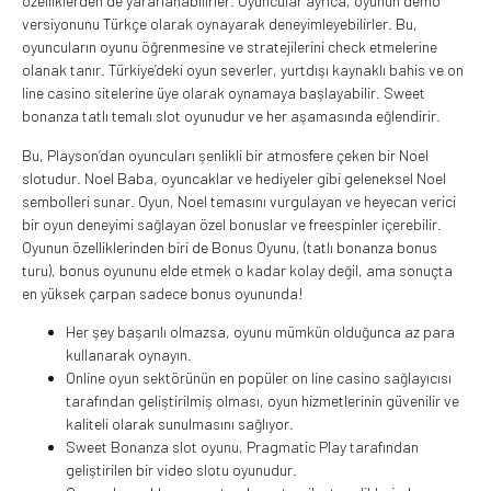
özelliklerden de yararlanabilirler. Oyuncular ayrıca, oyunun demo
versiyonunu Türkçe olarak oynayarak deneyimleyebilirler. Bu,
oyuncuların oyunu öğrenmesine ve stratejilerini check etmelerine
olanak tanır. Türkiye’deki oyun severler, yurtdışı kaynaklı bahis ve on
line casino sitelerine üye olarak oynamaya başlayabilir. Sweet
bonanza tatlı temalı slot oyunudur ve her aşamasında eğlendirir.
Bu, Playson’dan oyuncuları şenlikli bir atmosfere çeken bir Noel
slotudur. Noel Baba, oyuncaklar ve hediyeler gibi geleneksel Noel
sembolleri sunar. Oyun, Noel temasını vurgulayan ve heyecan verici
bir oyun deneyimi sağlayan özel bonuslar ve freespinler içerebilir.
Oyunun özelliklerinden biri de Bonus Oyunu, (tatlı bonanza bonus
turu), bonus oyununu elde etmek o kadar kolay değil, ama sonuçta
en yüksek çarpan sadece bonus oyununda!
Her şey başarılı olmazsa, oyunu mümkün olduğunca az para
kullanarak oynayın.
Online oyun sektörünün en popüler on line casino sağlayıcısı
tarafından geliştirilmiş olması, oyun hizmetlerinin güvenilir ve
kaliteli olarak sunulmasını sağlıyor.
Sweet Bonanza slot oyunu, Pragmatic Play tarafından
geliştirilen bir video slotu oyunudur.