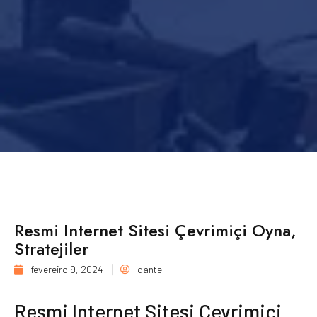
Resmi Internet Sitesi Çevrimiçi Oyna,
Stratejiler
fevereiro 9, 2024
dante
Resmi Internet Sitesi Çevrimiçi