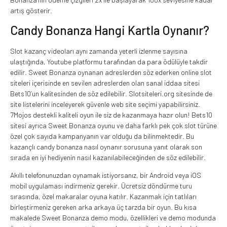
artış gösterir.
Candy Bonanza Hangi Kartla Oynanır?
Slot kazanç videoları aynı zamanda yeterli izlenme sayısına
ulaştığında, Youtube platformu tarafından da para ödülüyle takdir
edilir. Sweet Bonanza oynanan adreslerden söz ederken online slot
siteleri içerisinde en sevilen adreslerden olan sanal iddaa sitesi
Bets10’un kalitesinden de söz edilebilir. Slotsiteleri.org sitesinde de
site listelerini inceleyerek güvenle web site seçimi yapabilirsiniz.
7Mojos destekli kaliteli oyun ile siz de kazanmaya hazır olun! Bets10
sitesi ayrıca Sweet Bonanza oyunu ve daha farklı pek çok slot türüne
özel çok sayıda kampanyanın var olduğu da bilinmektedir. Bu
kazançlı candy bonanza nasıl oynanır sorusuna yanıt olarak son
sırada en iyi hediyenin nasıl kazanılabileceğinden de söz edilebilir.
Akıllı telefonunuzdan oynamak istiyorsanız, bir Android veya iOS
mobil uygulaması indirmeniz gerekir. Ücretsiz döndürme turu
sırasında, özel makaralar oyuna katılır. Kazanmak için tatlıları
birleştirmeniz gereken arka arkaya üç tarzda bir oyun. Bu kısa
makalede Sweet Bonanza demo modu, özellikleri ve demo modunda