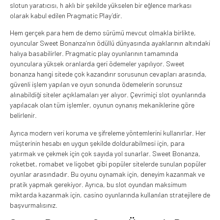
slotun yaratıcısı, h aklı bir şekilde yükselen bir eğlence markası
olarak kabul edilen Pragmatic Play’dir.
Hem gerçek para hem de demo sürümü mevcut olmakla birlikte,
oyuncular Sweet Bonanza’nın ödüllü dünyasında ayaklarının altındaki
halıya basabilirler. Pragmatic play oyunlarının tamamında
oyunculara yüksek oranlarda geri ödemeler yapılıyor. Sweet
bonanza hangi sitede çok kazandırır sorusunun cevapları arasında,
güvenli işlem yapılan ve oyun sonunda ödemelerin sorunsuz
alınabildiği siteler açıklamaları yer alıyor. Çevrimiçi slot oyunlarında
yapılacak olan tüm işlemler, oyunun oynanış mekaniklerine göre
belirlenir.
Ayrıca modern veri koruma ve şifreleme yöntemlerini kullanırlar. Her
müşterinin hesabı en uygun şekilde doldurabilmesi için, para
yatırmak ve çekmek için çok sayıda yol sunarlar. Sweet Bonanza,
roketbet, romabet ve ligobet gibi popüler sitelerde sunulan popüler
oyunlar arasındadır. Bu oyunu oynamak için, deneyim kazanmak ve
pratik yapmak gerekiyor. Ayrıca, bu slot oyundan maksimum
miktarda kazanmak için, casino oyunlarında kullanılan stratejilere de
başvurmalısınız.