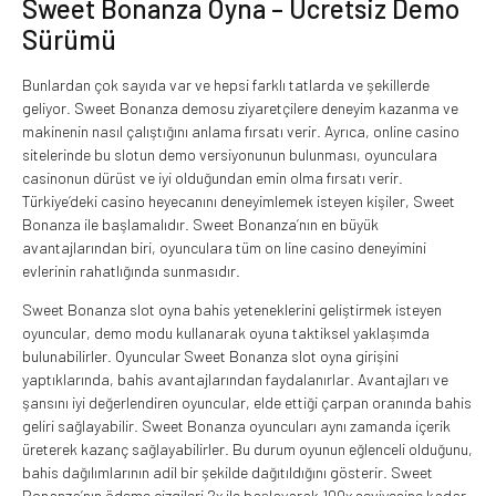
Sweet Bonanza Oyna – Ücretsiz Demo
Sürümü
Bunlardan çok sayıda var ve hepsi farklı tatlarda ve şekillerde
geliyor. Sweet Bonanza demosu ziyaretçilere deneyim kazanma ve
makinenin nasıl çalıştığını anlama fırsatı verir. Ayrıca, online casino
sitelerinde bu slotun demo versiyonunun bulunması, oyunculara
casinonun dürüst ve iyi olduğundan emin olma fırsatı verir.
Türkiye’deki casino heyecanını deneyimlemek isteyen kişiler, Sweet
Bonanza ile başlamalıdır. Sweet Bonanza’nın en büyük
avantajlarından biri, oyunculara tüm on line casino deneyimini
evlerinin rahatlığında sunmasıdır.
Sweet Bonanza slot oyna bahis yeteneklerini geliştirmek isteyen
oyuncular, demo modu kullanarak oyuna taktiksel yaklaşımda
bulunabilirler. Oyuncular Sweet Bonanza slot oyna girişini
yaptıklarında, bahis avantajlarından faydalanırlar. Avantajları ve
şansını iyi değerlendiren oyuncular, elde ettiği çarpan oranında bahis
geliri sağlayabilir. Sweet Bonanza oyuncuları aynı zamanda içerik
üreterek kazanç sağlayabilirler. Bu durum oyunun eğlenceli olduğunu,
bahis dağılımlarının adil bir şekilde dağıtıldığını gösterir. Sweet
Bonanza’nın ödeme çizgileri 2x ile başlayarak 100x seviyesine kadar