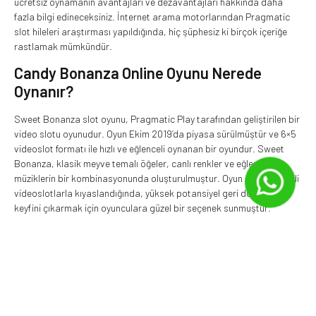
ücretsiz oynamanın avantajları ve dezavantajları hakkında daha
fazla bilgi edineceksiniz. İnternet arama motorlarından Pragmatic
slot hileleri araştırması yapıldığında, hiç şüphesiz ki birçok içeriğe
rastlamak mümkündür.
Candy Bonanza Online Oyunu Nerede
Oynanır?
Sweet Bonanza slot oyunu, Pragmatic Play tarafından geliştirilen bir
video slotu oyunudur. Oyun Ekim 2019’da piyasa sürülmüştür ve 6×5
videoslot formatı ile hızlı ve eğlenceli oynanan bir oyundur. Sweet
Bonanza, klasik meyve temalı öğeler, canlı renkler ve eğlenceli
müziklerin bir kombinasyonunda oluşturulmuştur. Oyun eski üç çizgili
videoslotlarla kıyaslandığında, yüksek potansiyel geri dönüşlerinin
keyfini çıkarmak için oyunculara güzel bir seçenek sunmuştur.
Türkçe içeriklere yer veren sitelerden girişlerde, dil seçeneği aktif
edilmeden doğrudan Türkçe girişler yapılabilir. Bu türden oyun
girişlerini, bahis sitelerinde görmek mümkündür. Pragmatic Play’ın
çok dil destekli slot oyunları üretmiş olması, dünyanın birçok
noktasında bu türden slot oyunlarının popüler olarak oynanmasına
katkı sağlar. Sweet Bonanza dil seçenekleri de, slot oyuncuları için