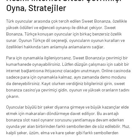
Oyna, Stratejiler
Türk oyuncular arasında çok tercih edilen Sweet Bonanza, özellikle
yüksek ödülleri ve eğlenceli oynanışı ile dikkat çekiyor. Sweet
Bonanza, Türkçe konuşan oyuncular için birkaç benzersiz özellik
sunar. Oyunun Türkçe dil seçeneği, oyuncuların oyunun kuralları ve
özellikleri hakkında tam anlamıyla anlamalarını sağlar.
Para için oynamakla ilgileniyorsanız, Sweet Bonanza’yı çevrimiçi bir
kumarhanede oynayabilirsiniz. Lütfen düzgün çalışması için sabit bir
internet bağlantısına ihtiyacınız olacağını unutmayın. Online casinoda
sadece para için oynamakla kalmaz, aynı zamanda demo modunu
da deneyebilirsiniz. Kayıt olurken verdiğiniz bilgilerinizi girin, sweet
bonanza casino’ya çevrimiçi gidin, oyunun ve yüksek oranların tadını
çıkarın.
Oyuncular büyülü bir şeker diyarına girmeye ve büyük kazançlar elde
etmek için makaraları döndürmeye davet ediliyor. Bu avantajlı
bonanza slot nasıl oynanır sorusunu yanıtlamaya devam ederken
oyunda yer alan birbirinden farklı sembollerden de söz edilebilir. Muz,
kalpli şeker, üzüm, elma ve kare şeker gibi farklı sembollerden