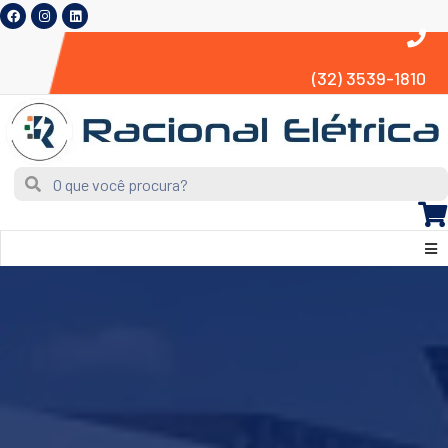
(32) 3539-1810