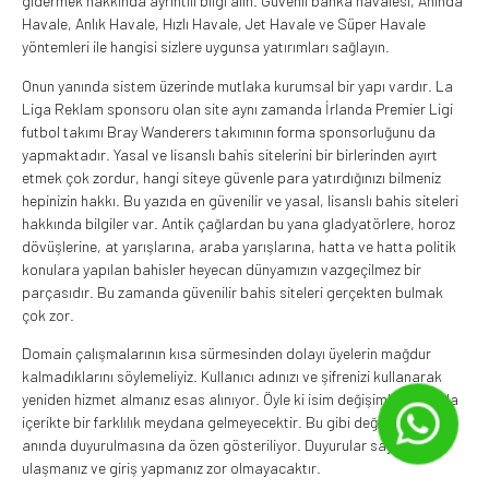
gidermek hakkında ayrıntılı bilgi alın. Güvenli banka havalesi, Anında
Havale, Anlık Havale, Hızlı Havale, Jet Havale ve Süper Havale
yöntemleri ile hangisi sizlere uygunsa yatırımları sağlayın.
Onun yanında sistem üzerinde mutlaka kurumsal bir yapı vardır. La
Liga Reklam sponsoru olan site aynı zamanda İrlanda Premier Ligi
futbol takımı Bray Wanderers takımının forma sponsorluğunu da
yapmaktadır. Yasal ve lisanslı bahis sitelerini bir birlerinden ayırt
etmek çok zordur, hangi siteye güvenle para yatırdığınızı bilmeniz
hepinizin hakkı. Bu yazıda en güvenilir ve yasal, lisanslı bahis siteleri
hakkında bilgiler var. Antik çağlardan bu yana gladyatörlere, horoz
dövüşlerine, at yarışlarına, araba yarışlarına, hatta ve hatta politik
konulara yapılan bahisler heyecan dünyamızın vazgeçilmez bir
parçasıdır. Bu zamanda güvenilir bahis siteleri gerçekten bulmak
çok zor.
Domain çalışmalarının kısa sürmesinden dolayı üyelerin mağdur
kalmadıklarını söylemeliyiz. Kullanıcı adınızı ve şifrenizi kullanarak
yeniden hizmet almanız esas alınıyor. Öyle ki isim değişimleri dışında
içerikte bir farklılık meydana gelmeyecektir. Bu gibi değişimlerin
anında duyurulmasına da özen gösteriliyor. Duyurular sayesinde
ulaşmanız ve giriş yapmanız zor olmayacaktır.