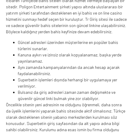
itibaren Türkiye’de bahis siteleri olarak hizmet vermeye başlayan bir
sitedir. Poligon Entertainment şirketi yapısı altında uluslararası bir
yatırım şirketi tarafından desteklenen en iyi bahis ve on line casino
hizmetini sunmayı hedef seçen bir kuruluştur. Tr Giriş sitesi ile sadece
ve sadece güvenilir bahis sitelerinin son güncel linkine ulaşabilirsiniz.
Böylece kaldığınız yerden bahis keyfinize devam edebilirsiniz.
Güncel adresleri üzerinden müşterilerine en popüler bahis
türlerini sunarlar.
Kanuna aykırı ve izinsiz olarak kopyalanamaz, başka yerde
yayınlanamaz.
Aynı zamanda kampanyalarından da ancak hesap açarak
faydalanabilirsiniz.
Superbetin işlemleri dışında herhangi bir uygulamaya yer
verilmiyor.
Bulsanız da giriş adresleri zaman zaman değişmekte ve
güvenilir güncel linki bulmak yine zor olabiliyor.
Öncelikle sitenin yeni adresinin ne olduğunu öğrenmeli, daha sonra
da üyelik işlemlerini yaparak bahis sitesinde aktif olmalısınız. Türkçe
olarak desteklenen sitenin yabancı merkezlerden kurulması söz
konusudur. Superbetin giriş sayfasından da alt yapısı adına bilgi
sahibi olabilirsiniz. Kurulumu adına esas ismin bu firma olduğunu