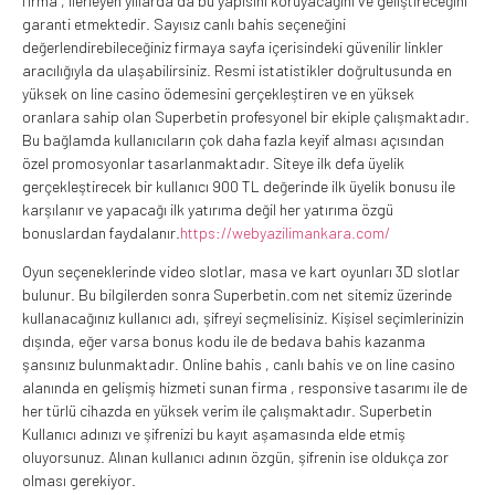
firma , ilerleyen yıllarda da bu yapısını koruyacağını ve geliştireceğini
garanti etmektedir. Sayısız canlı bahis seçeneğini
değerlendirebileceğiniz firmaya sayfa içerisindeki güvenilir linkler
aracılığıyla da ulaşabilirsiniz. Resmi istatistikler doğrultusunda en
yüksek on line casino ödemesini gerçekleştiren ve en yüksek
oranlara sahip olan Superbetin profesyonel bir ekiple çalışmaktadır.
Bu bağlamda kullanıcıların çok daha fazla keyif alması açısından
özel promosyonlar tasarlanmaktadır. Siteye ilk defa üyelik
gerçekleştirecek bir kullanıcı 900 TL değerinde ilk üyelik bonusu ile
karşılanır ve yapacağı ilk yatırıma değil her yatırıma özgü
bonuslardan faydalanır.
https://webyazilimankara.com/
Oyun seçeneklerinde video slotlar, masa ve kart oyunları 3D slotlar
bulunur. Bu bilgilerden sonra Superbetin.com net sitemiz üzerinde
kullanacağınız kullanıcı adı, şifreyi seçmelisiniz. Kişisel seçimlerinizin
dışında, eğer varsa bonus kodu ile de bedava bahis kazanma
şansınız bulunmaktadır. Online bahis , canlı bahis ve on line casino
alanında en gelişmiş hizmeti sunan firma , responsive tasarımı ile de
her türlü cihazda en yüksek verim ile çalışmaktadır. Superbetin
Kullanıcı adınızı ve şifrenizi bu kayıt aşamasında elde etmiş
oluyorsunuz. Alınan kullanıcı adının özgün, şifrenin ise oldukça zor
olması gerekiyor.