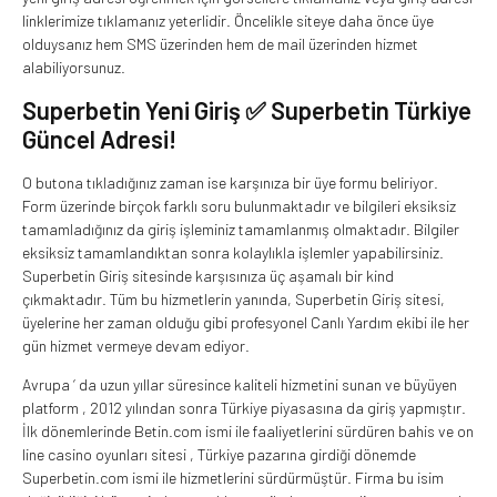
linklerimize tıklamanız yeterlidir. Öncelikle siteye daha önce üye
olduysanız hem SMS üzerinden hem de mail üzerinden hizmet
alabiliyorsunuz.
Superbetin Yeni Giriş ✅ Superbetin Türkiye
Güncel Adresi!
O butona tıkladığınız zaman ise karşınıza bir üye formu beliriyor.
Form üzerinde birçok farklı soru bulunmaktadır ve bilgileri eksiksiz
tamamladığınız da giriş işleminiz tamamlanmış olmaktadır. Bilgiler
eksiksiz tamamlandıktan sonra kolaylıkla işlemler yapabilirsiniz.
Superbetin Giriş sitesinde karşısınıza üç aşamalı bir kind
çıkmaktadır. Tüm bu hizmetlerin yanında, Superbetin Giriş sitesi,
üyelerine her zaman olduğu gibi profesyonel Canlı Yardım ekibi ile her
gün hizmet vermeye devam ediyor.
Avrupa ‘ da uzun yıllar süresince kaliteli hizmetini sunan ve büyüyen
platform , 2012 yılından sonra Türkiye piyasasına da giriş yapmıştır.
İlk dönemlerinde Betin.com ismi ile faaliyetlerini sürdüren bahis ve on
line casino oyunları sitesi , Türkiye pazarına girdiği dönemde
Superbetin.com ismi ile hizmetlerini sürdürmüştür. Firma bu isim