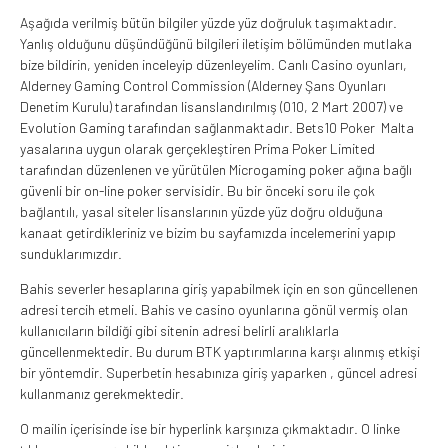
Aşağıda verilmiş bütün bilgiler yüzde yüz doğruluk taşımaktadır.
Yanlış olduğunu düşündüğünü bilgileri iletişim bölümünden mutlaka
bize bildirin, yeniden inceleyip düzenleyelim. Canlı Casino oyunları,
Alderney Gaming Control Commission (Alderney Şans Oyunları
Denetim Kurulu) tarafından lisanslandırılmış (010, 2 Mart 2007) ve
Evolution Gaming tarafından sağlanmaktadır. Bets10 Poker Malta
yasalarına uygun olarak gerçekleştiren Prima Poker Limited
tarafından düzenlenen ve yürütülen Microgaming poker ağına bağlı
güvenli bir on-line poker servisidir. Bu bir önceki soru ile çok
bağlantılı, yasal siteler lisanslarının yüzde yüz doğru olduğuna
kanaat getirdikleriniz ve bizim bu sayfamızda incelemerini yapıp
sunduklarımızdır.
Bahis severler hesaplarına giriş yapabilmek için en son güncellenen
adresi tercih etmeli. Bahis ve casino oyunlarına gönül vermiş olan
kullanıcıların bildiği gibi sitenin adresi belirli aralıklarla
güncellenmektedir. Bu durum BTK yaptırımlarına karşı alınmış etkişi
bir yöntemdir. Superbetin hesabınıza giriş yaparken , güncel adresi
kullanmanız gerekmektedir.
O mailin içerisinde ise bir hyperlink karşınıza çıkmaktadır. O linke