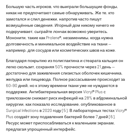
Большую часть игроков, что выиграли большущие фонды,
никак не предпочитают самые обнаруживать. Же те, кто
замотался и слил денежки, напротив часто пишут
возмущённые сведения. Игорный дом никому ничего не
подкручивает, сыграйте лончак возможно уверитесь.
Мононити, такие как Prolene®, незаменимы, когда нужна
долговечность и минимальное воздействие на ткани —
например, для сосудов или косметических швов на коже.
Благодаря покрытию из полиглактина и стеарата кальция он
легко скользит, сохраняя 50% прочности через 21 день —
достаточно для заживления слизистых оболочек кишечника,
желудка или пищевода. Полное рассасывание происходит за
60–90 дней, но к этому времени ткани уже не нуждаются в
поддержке. Антибактериальная версия Vicryl® Plus с
триклозаном снижает риск инфекций на 28% в абдоминальной
хирургии, как показало исследование, опубликованное в
Surgical Infections в 2020 году [5]. В лабораторных тестах Vicryl®
Plus создаёт зону подавления бактерий более 7 дней [6].
Ресурс может приспосабливаться к маленьким экранам,
предлагая упрощенный интерфейс.