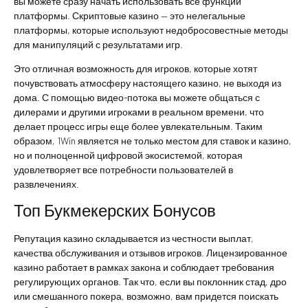
вы можете сразу начать использовать все функции
платформы. Скриптовые казино — это нелегальные
платформы, которые используют недобросовестные методы
для манипуляций с результатами игр.
Это отличная возможность для игроков, которые хотят
почувствовать атмосферу настоящего казино, не выходя из
дома. С помощью видео-потока вы можете общаться с
дилерами и другими игроками в реальном времени, что
делает процесс игры еще более увлекательным. Таким
образом, 1Win является не только местом для ставок и казино,
но и полноценной цифровой экосистемой, которая
удовлетворяет все потребности пользователей в
развлечениях.
Топ Букмекерских Бонусов
Репутация казино складывается из честности выплат,
качества обслуживания и отзывов игроков. Лицензированное
казино работает в рамках закона и соблюдает требования
регулирующих органов. Так что, если вы поклонник стад, дро
или смешанного покера, возможно, вам придется поискать