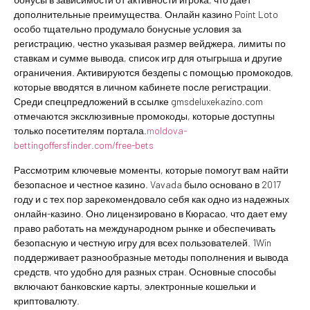
дополнительные преимущества. Онлайн казино Point Loto
особо тщательно продумало бонусные условия за
регистрацию, честно указывая размер вейджера, лимиты по
ставкам и сумме вывода, список игр для отыгрыша и другие
ограничения. Активируются бездепы с помощью промокодов,
которые вводятся в личном кабинете после регистрации.
Среди спецпредложений в ссылке gmsdeluxekazino.com
отмечаются эксклюзивные промокоды, которые доступны
только посетителям портала.
moldova-
bettingoffersfinder.com/free-bets
Рассмотрим ключевые моменты, которые помогут вам найти
безопасное и честное казино. Vavada было основано в 2017
году и с тех пор зарекомендовало себя как одно из надежных
онлайн-казино. Оно лицензировано в Кюрасао, что дает ему
право работать на международном рынке и обеспечивать
безопасную и честную игру для всех пользователей. 1Win
поддерживает разнообразные методы пополнения и вывода
средств, что удобно для разных стран. Основные способы
включают банковские карты, электронные кошельки и
криптовалюту.