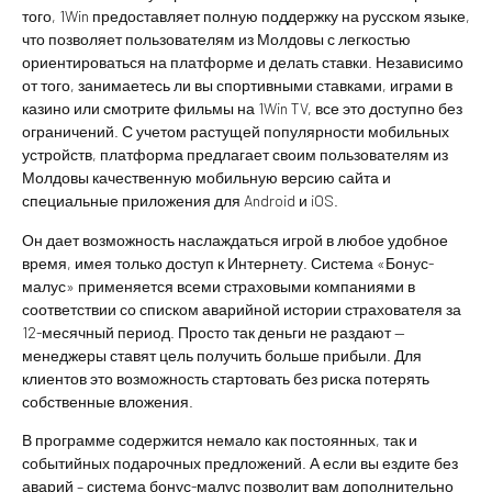
того, 1Win предоставляет полную поддержку на русском языке,
что позволяет пользователям из Молдовы с легкостью
ориентироваться на платформе и делать ставки. Независимо
от того, занимаетесь ли вы спортивными ставками, играми в
казино или смотрите фильмы на 1Win TV, все это доступно без
ограничений. С учетом растущей популярности мобильных
устройств, платформа предлагает своим пользователям из
Молдовы качественную мобильную версию сайта и
специальные приложения для Android и iOS.
Он дает возможность наслаждаться игрой в любое удобное
время, имея только доступ к Интернету. Система «Бонус-
малус» применяется всеми страховыми компаниями в
соответствии со списком аварийной истории страхователя за
12-месячный период. Просто так деньги не раздают —
менеджеры ставят цель получить больше прибыли. Для
клиентов это возможность стартовать без риска потерять
собственные вложения.
В программе содержится немало как постоянных, так и
событийных подарочных предложений. А если вы ездите без
аварий – система бонус-малус позволит вам дополнительно