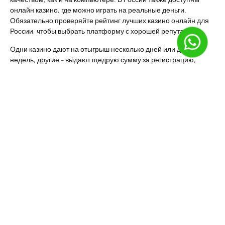
онлайн казино, где можно играть на реальные деньги.
Обязательно проверяйте рейтинг лучших казино онлайн для
России, чтобы выбрать платформу с хорошей репутацией.
Одни казино дают на отыгрыш несколько дней или даже
недель, другие – выдают щедрую сумму за регистрацию,
давая на отыгрыш всего несколько часов с астрономически
высоким вейджером. Более того, именно эта контора за счет
своей надежности и масштабности может предложить
игрокам максимально выгодные условия для регистрации. Так
же компания постоянно проводит хорошие акции и
предлагает бонусы. За счет этого БК стала одной из лучших не
только на территории постсоветского пространства, но и
набирает все больше популярности по миру. Однако новым
пользователям важно знать, что бонусный счет 1xBet не
позволяет сразу вывести с него средства.
Несмотря на то, что как сайт, так и мобильное приложение
предоставляют полный доступ к платформе, мобильное
приложение предлагает улучшенную работу. Оно обладает
большей скоростью и отзывчивостью, более быстрым
временем загрузки и меньшим потреблением данных по