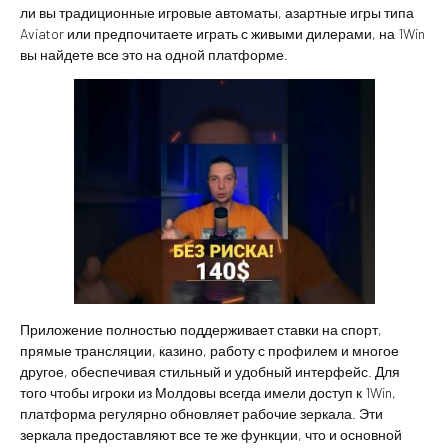
ли вы традиционные игровые автоматы, азартные игры типа
Aviator или предпочитаете играть с живыми дилерами, на 1Win
вы найдете все это на одной платформе.
Приложение полностью поддерживает ставки на спорт,
прямые трансляции, казино, работу с профилем и многое
другое, обеспечивая стильный и удобный интерфейс. Для
того чтобы игроки из Молдовы всегда имели доступ к 1Win,
платформа регулярно обновляет рабочие зеркала. Эти
зеркала предоставляют все те же функции, что и основной